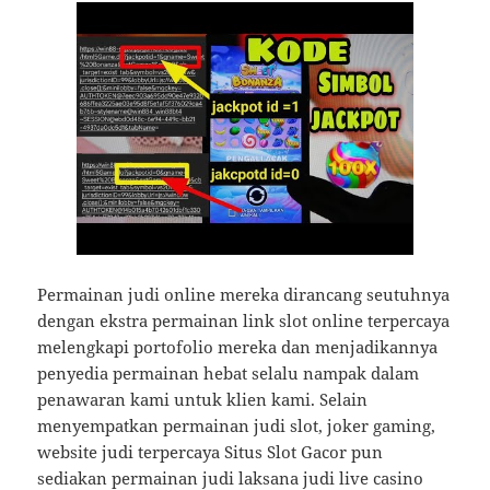
Permainan judi online mereka dirancang seutuhnya
dengan ekstra permainan link slot online terpercaya
melengkapi portofolio mereka dan menjadikannya
penyedia permainan hebat selalu nampak dalam
penawaran kami untuk klien kami. Selain
menyempatkan permainan judi slot, joker gaming,
website judi terpercaya Situs Slot Gacor pun
sediakan permainan judi laksana judi live casino