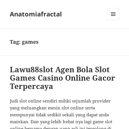
Anatomiafractal
MENU
AND
WIDGETS
Tag:
games
Lawu88slot Agen Bola Slot
Games Casino Online Gacor
Terpercaya
Judi slot online sendiri miliki sejumlah provider
yang meluangkan mesin slot online serta
mempunyai tidak sedikit sekali yang dapat anda
mainkan. Dan yang lebih hebat nya lagi game slot
online bersama dengan uang asli ini tergolong di