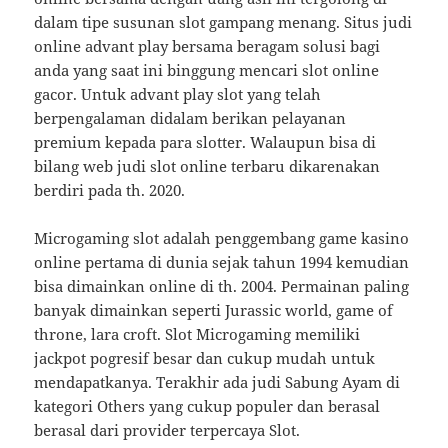
dalam tipe susunan slot gampang menang. Situs judi
online advant play bersama beragam solusi bagi
anda yang saat ini binggung mencari slot online
gacor. Untuk advant play slot yang telah
berpengalaman didalam berikan pelayanan
premium kepada para slotter. Walaupun bisa di
bilang web judi slot online terbaru dikarenakan
berdiri pada th. 2020.
Microgaming slot adalah penggembang game kasino
online pertama di dunia sejak tahun 1994 kemudian
bisa dimainkan online di th. 2004. Permainan paling
banyak dimainkan seperti Jurassic world, game of
throne, lara croft. Slot Microgaming memiliki
jackpot pogresif besar dan cukup mudah untuk
mendapatkanya. Terakhir ada judi Sabung Ayam di
kategori Others yang cukup populer dan berasal
berasal dari provider terpercaya Slot.