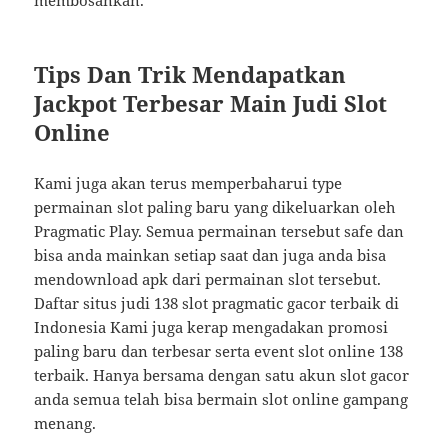
membosankan.
Tips Dan Trik Mendapatkan
Jackpot Terbesar Main Judi Slot
Online
Kami juga akan terus memperbaharui type
permainan slot paling baru yang dikeluarkan oleh
Pragmatic Play. Semua permainan tersebut safe dan
bisa anda mainkan setiap saat dan juga anda bisa
mendownload apk dari permainan slot tersebut.
Daftar situs judi 138 slot pragmatic gacor terbaik di
Indonesia Kami juga kerap mengadakan promosi
paling baru dan terbesar serta event slot online 138
terbaik. Hanya bersama dengan satu akun slot gacor
anda semua telah bisa bermain slot online gampang
menang.