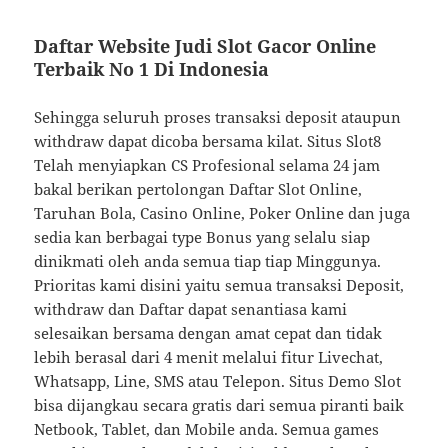
Daftar Website Judi Slot Gacor Online
Terbaik No 1 Di Indonesia
Sehingga seluruh proses transaksi deposit ataupun
withdraw dapat dicoba bersama kilat. Situs Slot8
Telah menyiapkan CS Profesional selama 24 jam
bakal berikan pertolongan Daftar Slot Online,
Taruhan Bola, Casino Online, Poker Online dan juga
sedia kan berbagai type Bonus yang selalu siap
dinikmati oleh anda semua tiap tiap Minggunya.
Prioritas kami disini yaitu semua transaksi Deposit,
withdraw dan Daftar dapat senantiasa kami
selesaikan bersama dengan amat cepat dan tidak
lebih berasal dari 4 menit melalui fitur Livechat,
Whatsapp, Line, SMS atau Telepon. Situs Demo Slot
bisa dijangkau secara gratis dari semua piranti baik
Netbook, Tablet, dan Mobile anda. Semua games