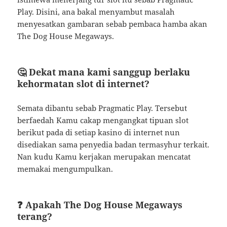
Play. Disini, ana bakal menyambut masalah
menyesatkan gambaran sebab pembaca hamba akan
The Dog House Megaways.
🤔 Dekat mana kami sanggup berlaku
kehormatan slot di internet?
Semata dibantu sebab Pragmatic Play. Tersebut
berfaedah Kamu cakap mengangkat tipuan slot
berikut pada di setiap kasino di internet nun
disediakan sama penyedia badan termasyhur terkait.
Nan kudu Kamu kerjakan merupakan mencatat
memakai mengumpulkan.
❓ Apakah The Dog House Megaways
terang?