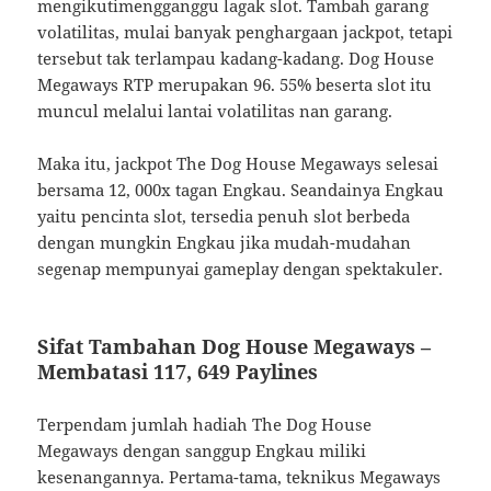
mengikutimengganggu lagak slot. Tambah garang
volatilitas, mulai banyak penghargaan jackpot, tetapi
tersebut tak terlampau kadang-kadang. Dog House
Megaways RTP merupakan 96. 55% beserta slot itu
muncul melalui lantai volatilitas nan garang.
Maka itu, jackpot The Dog House Megaways selesai
bersama 12, 000x tagan Engkau. Seandainya Engkau
yaitu pencinta slot, tersedia penuh slot berbeda
dengan mungkin Engkau jika mudah-mudahan
segenap mempunyai gameplay dengan spektakuler.
Sifat Tambahan Dog House Megaways –
Membatasi 117, 649 Paylines
Terpendam jumlah hadiah The Dog House
Megaways dengan sanggup Engkau miliki
kesenangannya. Pertama-tama, teknikus Megaways