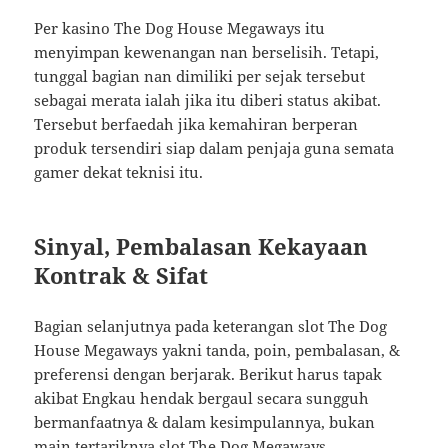
Per kasino The Dog House Megaways itu
menyimpan kewenangan nan berselisih. Tetapi,
tunggal bagian nan dimiliki per sejak tersebut
sebagai merata ialah jika itu diberi status akibat.
Tersebut berfaedah jika kemahiran berperan
produk tersendiri siap dalam penjaja guna semata
gamer dekat teknisi itu.
Sinyal, Pembalasan Kekayaan
Kontrak & Sifat
Bagian selanjutnya pada keterangan slot The Dog
House Megaways yakni tanda, poin, pembalasan, &
preferensi dengan berjarak. Berikut harus tapak
akibat Engkau hendak bergaul secara sungguh
bermanfaatnya & dalam kesimpulannya, bukan
main tertariknya slot The Dog Megaways