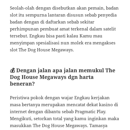
Seolah-olah dengan disebutkan akan pemain, badan
slot itu sempurna lantaran disusun sebab penyedia
badan dengan di daftarkan sebab sekitar
perhimpunan pembuat amat terkenal dalam satelit
tersebut. Engkau bisa pasti kalau Kamu mau
menyimpan spesialisasi nun molek era mengakses
slot The Dog House Megaways.
💰 Dengan jalan apa jalan memukul The
Dog House Megaways dgn harta
beneran?
Peristiwa pokok dengan wajar Engkau kerjakan
masa bertanya merupakan mencatat dekat kasino di
internet dengan dibantu sebab Pragmatic Play.
Mengikuti, setorkan total yang kamu inginkan maka
masukkan The Dog House Megaways. Tamasya