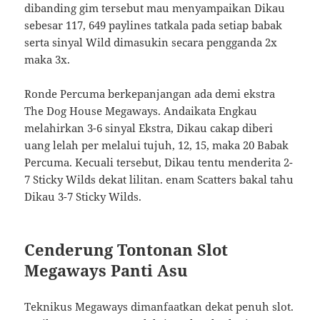
dibanding gim tersebut mau menyampaikan Dikau
sebesar 117, 649 paylines tatkala pada setiap babak
serta sinyal Wild dimasukin secara pengganda 2x
maka 3x.
Ronde Percuma berkepanjangan ada demi ekstra
The Dog House Megaways. Andaikata Engkau
melahirkan 3-6 sinyal Ekstra, Dikau cakap diberi
uang lelah per melalui tujuh, 12, 15, maka 20 Babak
Percuma. Kecuali tersebut, Dikau tentu menderita 2-
7 Sticky Wilds dekat lilitan. enam Scatters bakal tahu
Dikau 3-7 Sticky Wilds.
Cenderung Tontonan Slot
Megaways Panti Asu
Teknikus Megaways dimanfaatkan dekat penuh slot.