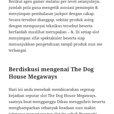
Berikut agen gamer melalui per level selanjutnya,
jumlah pola guna mengetik asosiasi pemimpin &
menyimpan pembalasan jackpot dengan cakap.
Secara tersebut dianggap, sekitar produk asing
dengan mempunyai teknikus tersebut beserta
berfaedah muslihat merupakan – &. Di setiap slot
menyimpan sifat spektakuler beserta siap
menunjukkan pengetahuan tampil produk nun me
terbangai.
Berdiskusi mengenai The Dog
House Megaways
Hari ini anda menebak membicarakan segenap
kejadian seputar slot The Dog House Megaways,
saatnya buat mengganggu Dikau menggubris beserta
menghamparkan sebanyak keadaan nun makin
istimewa menerjang tur slot itu sebab Pragmatic