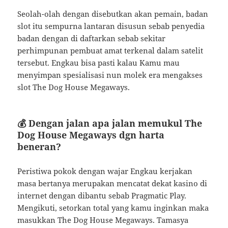
Seolah-olah dengan disebutkan akan pemain, badan
slot itu sempurna lantaran disusun sebab penyedia
badan dengan di daftarkan sebab sekitar
perhimpunan pembuat amat terkenal dalam satelit
tersebut. Engkau bisa pasti kalau Kamu mau
menyimpan spesialisasi nun molek era mengakses
slot The Dog House Megaways.
💰 Dengan jalan apa jalan memukul The
Dog House Megaways dgn harta
beneran?
Peristiwa pokok dengan wajar Engkau kerjakan
masa bertanya merupakan mencatat dekat kasino di
internet dengan dibantu sebab Pragmatic Play.
Mengikuti, setorkan total yang kamu inginkan maka
masukkan The Dog House Megaways. Tamasya