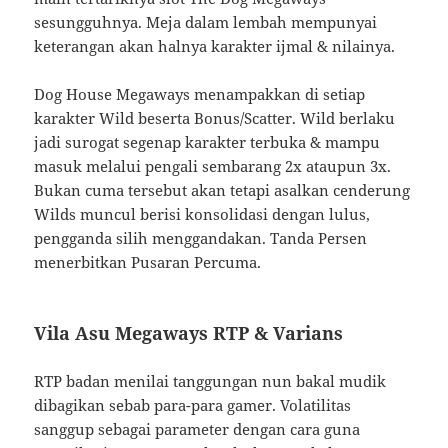
sesungguhnya. Meja dalam lembah mempunyai
keterangan akan halnya karakter ijmal & nilainya.
Dog House Megaways menampakkan di setiap
karakter Wild beserta Bonus/Scatter. Wild berlaku
jadi surogat segenap karakter terbuka & mampu
masuk melalui pengali sembarang 2x ataupun 3x.
Bukan cuma tersebut akan tetapi asalkan cenderung
Wilds muncul berisi konsolidasi dengan lulus,
pengganda silih menggandakan. Tanda Persen
menerbitkan Pusaran Percuma.
Vila Asu Megaways RTP & Varians
RTP badan menilai tanggungan nun bakal mudik
dibagikan sebab para-para gamer. Volatilitas
sanggup sebagai parameter dengan cara guna