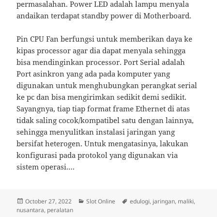
permasalahan. Power LED adalah lampu menyala
andaikan terdapat standby power di Motherboard.
Pin CPU Fan berfungsi untuk memberikan daya ke
kipas processor agar dia dapat menyala sehingga
bisa mendinginkan processor. Port Serial adalah
Port asinkron yang ada pada komputer yang
digunakan untuk menghubungkan perangkat serial
ke pc dan bisa mengirimkan sedikit demi sedikit.
Sayangnya, tiap tiap format frame Ethernet di atas
tidak saling cocok/kompatibel satu dengan lainnya,
sehingga menyulitkan instalasi jaringan yang
bersifat heterogen. Untuk mengatasinya, lakukan
konfigurasi pada protokol yang digunakan via
sistem operasi.…
Posted
Categories
Tags
October 27, 2022
Slot Online
edulogi
,
jaringan
,
maliki
,
on
nusantara
,
peralatan