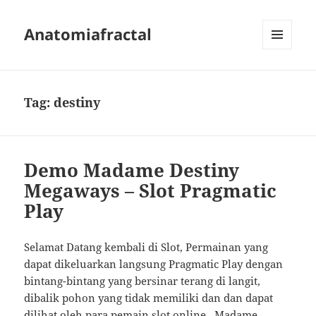
Anatomiafractal
MENU
AND
WIDGETS
Tag:
destiny
Demo Madame Destiny
Megaways – Slot Pragmatic
Play
Selamat Datang kembali di Slot, Permainan yang
dapat dikeluarkan langsung Pragmatic Play dengan
bintang-bintang yang bersinar terang di langit,
dibalik pohon yang tidak memiliki dan dan dapat
dilihat oleh para pemain slot online. Madame