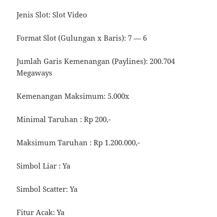
Jenis Slot: Slot Video
Format Slot (Gulungan x Baris): 7 — 6
Jumlah Garis Kemenangan (Paylines): 200.704
Megaways
Kemenangan Maksimum: 5.000x
Minimal Taruhan : Rp 200,-
Maksimum Taruhan : Rp 1.200.000,-
Simbol Liar : Ya
Simbol Scatter: Ya
Fitur Acak: Ya