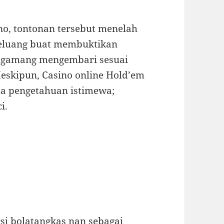
no, tontonan tersebut menelah
peluang buat membuktikan
gamang mengembari sesuai
eskipun, Casino online Hold’em
a pengetahuan istimewa;
i.
rsi bolatangkas nan sebagai