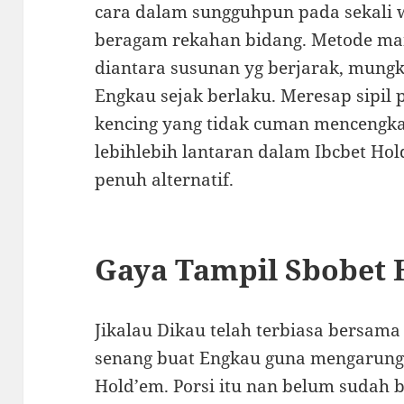
cara dalam sungguhpun pada sekali 
beragam rekahan bidang. Metode ma
diantara susunan yg berjarak, mungki
Engkau sejak berlaku. Meresap sipil p
kencing yang tidak cuman mencengk
lebihlebih lantaran dalam Ibcbet Ho
penuh alternatif.
Gaya Tampil Sbobet 
Jikalau Dikau telah terbiasa bersam
senang buat Engkau guna mengarungi
Hold’em. Porsi itu nan belum sudah 