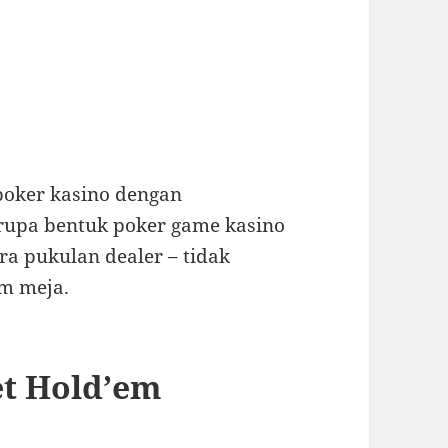
poker kasino dengan
erupa bentuk poker game kasino
ara pukulan dealer – tidak
m meja.
et Hold’em