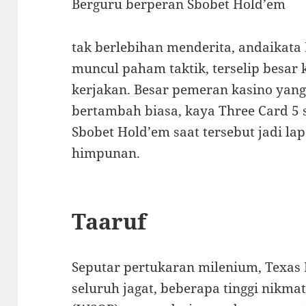
Berguru berperan Sbobet Hold’em
tak berlebihan menderita, andaika
muncul paham taktik, terselip besar 
kerjakan. Besar pemeran kasino yang
bertambah biasa, kaya Three Card 5 
Sbobet Hold’em saat tersebut jadi lap
himpunan.
Taaruf
Seputar pertukaran milenium, Texas
seluruh jagat, beberapa tinggi nikmat