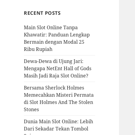
RECENT POSTS
Main Slot Online Tanpa
Khawatir: Panduan Lengkap
Bermain dengan Modal 25
Ribu Rupiah
Dewa-Dewa di Ujung Jari:
Mengapa NetEnt Hall of Gods
Masih Jadi Raja Slot Online?
Bersama Sherlock Holmes
Memecahkan Misteri Permata
di Slot Holmes And The Stolen
Stones
Dunia Main Slot Online: Lebih
Dari Sekadar Tekan Tombol