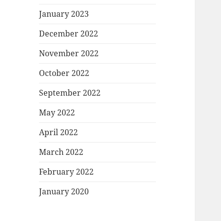
January 2023
December 2022
November 2022
October 2022
September 2022
May 2022
April 2022
March 2022
February 2022
January 2020