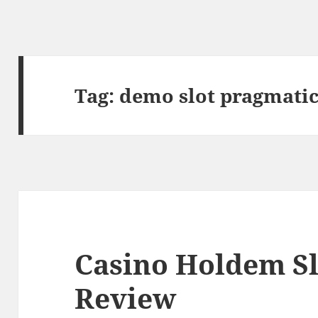
Tag:
demo slot pragmati
Casino Holdem Sl
Review