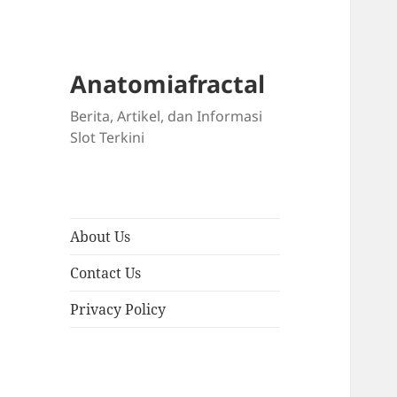
Anatomiafractal
Berita, Artikel, dan Informasi
Slot Terkini
About Us
Contact Us
Privacy Policy