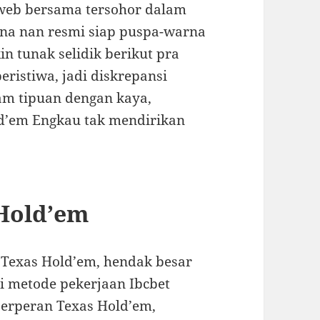
web bersama tersohor dalam
na nan resmi siap puspa-warna
n tunak selidik berikut pra
eristiwa, jadi diskrepansi
am tipuan dengan kaya,
ld’em Engkau tak mendirikan
Hold’em
a Texas Hold’em, hendak besar
 metode pekerjaan Ibcbet
berperan Texas Hold’em,