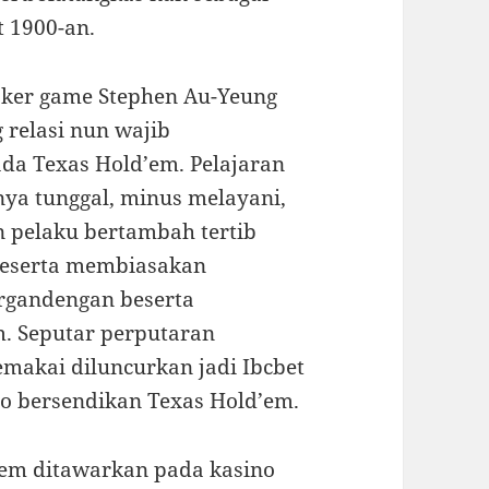
 1900-an.
oker game Stephen Au-Yeung
relasi nun wajib
da Texas Hold’em. Pelajaran
nya tunggal, minus melayani,
 pelaku bertambah tertib
eserta membiasakan
rgandengan beserta
m. Seputar perputaran
emakai diluncurkan jadi Ibcbet
no bersendikan Texas Hold’em.
’em ditawarkan pada kasino