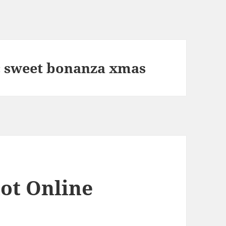
c sweet bonanza xmas
ot Online