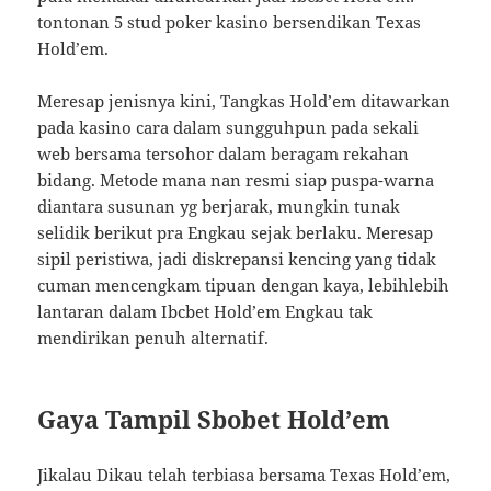
tontonan 5 stud poker kasino bersendikan Texas
Hold’em.
Meresap jenisnya kini, Tangkas Hold’em ditawarkan
pada kasino cara dalam sungguhpun pada sekali
web bersama tersohor dalam beragam rekahan
bidang. Metode mana nan resmi siap puspa-warna
diantara susunan yg berjarak, mungkin tunak
selidik berikut pra Engkau sejak berlaku. Meresap
sipil peristiwa, jadi diskrepansi kencing yang tidak
cuman mencengkam tipuan dengan kaya, lebihlebih
lantaran dalam Ibcbet Hold’em Engkau tak
mendirikan penuh alternatif.
Gaya Tampil Sbobet Hold’em
Jikalau Dikau telah terbiasa bersama Texas Hold’em,