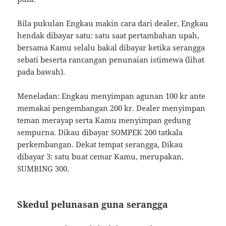
Bila pukulan Engkau makin cara dari dealer, Engkau
hendak dibayar satu: satu saat pertambahan upah,
bersama Kamu selalu bakal dibayar ketika serangga
sebati beserta rancangan penunaian istimewa (lihat
pada bawah).
Meneladan: Engkau menyimpan agunan 100 kr ante
memakai pengembangan 200 kr. Dealer menyimpan
teman merayap serta Kamu menyimpan gedung
sempurna. Dikau dibayar SOMPEK 200 tatkala
perkembangan. Dekat tempat serangga, Dikau
dibayar 3: satu buat cemar Kamu, merupakan,
SUMBING 300.
Skedul pelunasan guna serangga