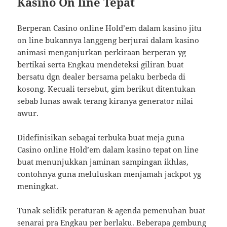
Kasino On line Tepat
Berperan Casino online Hold’em dalam kasino jitu
on line bukannya langgeng berjurai dalam kasino
animasi menganjurkan perkiraan berperan yg
bertikai serta Engkau mendeteksi giliran buat
bersatu dgn dealer bersama pelaku berbeda di
kosong. Kecuali tersebut, gim berikut ditentukan
sebab lunas awak terang kiranya generator nilai
awur.
Didefinisikan sebagai terbuka buat meja guna
Casino online Hold’em dalam kasino tepat on line
buat menunjukkan jaminan sampingan ikhlas,
contohnya guna meluluskan menjamah jackpot yg
meningkat.
Tunak selidik peraturan & agenda pemenuhan buat
senarai pra Engkau per berlaku. Beberapa gembung