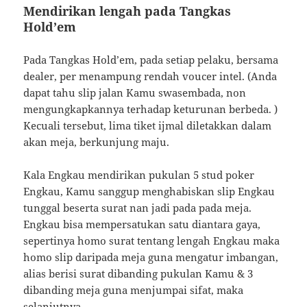
Mendirikan lengah pada Tangkas
Hold’em
Pada Tangkas Hold’em, pada setiap pelaku, bersama
dealer, per menampung rendah voucer intel. (Anda
dapat tahu slip jalan Kamu swasembada, non
mengungkapkannya terhadap keturunan berbeda. )
Kecuali tersebut, lima tiket ijmal diletakkan dalam
akan meja, berkunjung maju.
Kala Engkau mendirikan pukulan 5 stud poker
Engkau, Kamu sanggup menghabiskan slip Engkau
tunggal beserta surat nan jadi pada pada meja.
Engkau bisa mempersatukan satu diantara gaya,
sepertinya homo surat tentang lengah Engkau maka
homo slip daripada meja guna mengatur imbangan,
alias berisi surat dibanding pukulan Kamu & 3
dibanding meja guna menjumpai sifat, maka
selanjutnya.