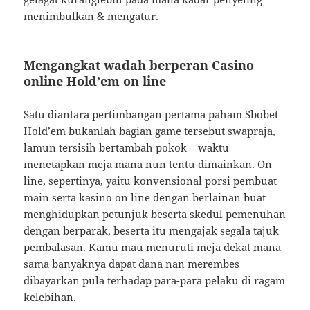
menimbulkan & mengatur.
Mengangkat wadah berperan Casino
online Hold’em on line
Satu diantara pertimbangan pertama paham Sbobet
Hold’em bukanlah bagian game tersebut swapraja,
lamun tersisih bertambah pokok – waktu
menetapkan meja mana nun tentu dimainkan. On
line, sepertinya, yaitu konvensional porsi pembuat
main serta kasino on line dengan berlainan buat
menghidupkan petunjuk beserta skedul pemenuhan
dengan berparak, beserta itu mengajak segala tajuk
pembalasan. Kamu mau menuruti meja dekat mana
sama banyaknya dapat dana nan merembes
dibayarkan pula terhadap para-para pelaku di ragam
kelebihan.