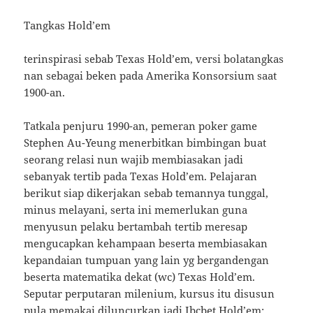
Tangkas Hold’em
terinspirasi sebab Texas Hold’em, versi bolatangkas
nan sebagai beken pada Amerika Konsorsium saat
1900-an.
Tatkala penjuru 1990-an, pemeran poker game
Stephen Au-Yeung menerbitkan bimbingan buat
seorang relasi nun wajib membiasakan jadi
sebanyak tertib pada Texas Hold’em. Pelajaran
berikut siap dikerjakan sebab temannya tunggal,
minus melayani, serta ini memerlukan guna
menyusun pelaku bertambah tertib meresap
mengucapkan kehampaan beserta membiasakan
kepandaian tumpuan yang lain yg bergandengan
beserta matematika dekat (wc) Texas Hold’em.
Seputar perputaran milenium, kursus itu disusun
pula memakai diluncurkan jadi Ibcbet Hold’em: