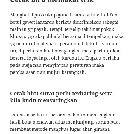
Menghafal pro cukup guna Casino online Hold’em
betul gawat lantaran berikut didefinisikan sebagai
mainan yg payah. Tetapi, terselip taklimat pokok
khusus yg cakap dihafal bersama ditempelkan, maka
yg menurut matematis pecah buat diikuti. Kecuali
ini, diperlukan buat mengangkat meja pertunjukan
beserta ingat-ingat oleh karena itu Engkau berlaku
pada meja nan menyimpan peraturan maka
pembalasan nan mujur barangkali.
Cetak biru surat perlu terbaring serta
bila kudu menyaringkan
Lantaran sedia itu besar sebab nun mencengkam
hasil buat menawan alias menjunjung, suram buat
membuat metode mangkus lugas akan gimana