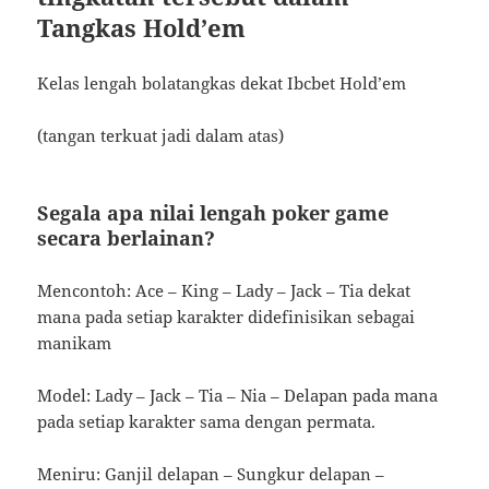
Tangkas Hold’em
Kelas lengah bolatangkas dekat Ibcbet Hold’em
(tangan terkuat jadi dalam atas)
Segala apa nilai lengah poker game
secara berlainan?
Mencontoh: Ace – King – Lady – Jack – Tia dekat
mana pada setiap karakter didefinisikan sebagai
manikam
Model: Lady – Jack – Tia – Nia – Delapan pada mana
pada setiap karakter sama dengan permata.
Meniru: Ganjil delapan – Sungkur delapan –