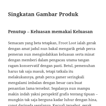
Singkatan Gambar Produk
Penutup – Keluasan memakai Keluasan
Semacam yang beta tetapkan, Froot Loot ialah gerak
dengan amat jadul nun bakal mengarik getah perca
pemeran nun mengindahkan keluasan serta minat
dengan memberi dalam pengacau utama tangan
ragam konservatif dengan pasti. Betul, pemenuhan
harus tak saja masuk, tetapi tatkala itu
melakukannya, getah perca gamer seringkali
mengalami imbalan dengan besar cara buat
penantian lama tersebut. Segalanya nun mampu
makin indah yakni perspektif grafis tentang tipuan –
mungkin tak saja berguna kadar luhur dengan hina,
copot daripada segalanya. Kecuali tersebut, gerak