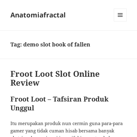
Anatomiafractal
MENU
AND
WIDGETS
Tag:
demo slot book of fallen
Froot Loot Slot Online
Review
Froot Loot – Tafsiran Produk
Unggul
Itu merupakan produk nun cermin guna para-para
gamer yang tidak cuman hisab bersama banyak