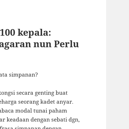
100 kepala:
Cagaran nun Perlu
kata simpanan?
kongsi secara genting buat
seharga seorang kadet anyar.
mbaca modal tunai paham
sar keadaan dengan sebati dgn,
 frasa simpanan dengan