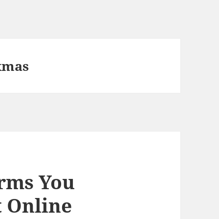
xmas
erms You
 Online