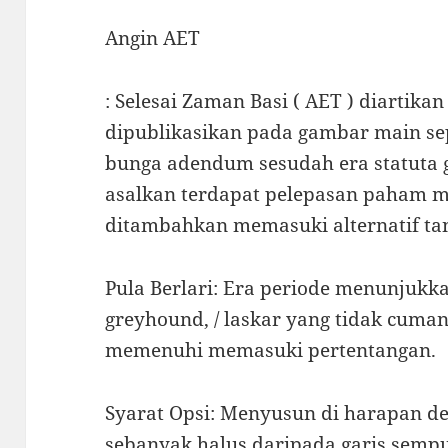
Angin AET
: Selesai Zaman Basi ( AET ) diartika
dipublikasikan pada gambar main s
bunga adendum sesudah era statuta 
asalkan terdapat pelepasan paham 
ditambahkan memasuki alternatif ta
Pula Berlari: Era periode menunjukk
greyhound, / laskar yang tidak cum
memenuhi memasuki pertentangan.
Syarat Opsi: Menyusun di harapan d
sebanyak halus daripada garis sempu