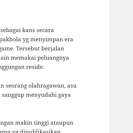
n sebagai kans secara
epakbola yg menyimpan era
game. Tersebut berjalan
main memakai peluangnya
nggungan reside.
an seorang olahragawan, asu
an sanggup menyudahi gaya
engan makin tinggi ataupun
rna yg dipublikasikan.