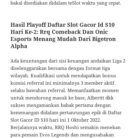
bakal disediakan didalam teSlot waktu yang cepat.
Hasil Playoff Daftar Slot Gacor Id S10
Hari Ke-2: Rrq Comeback Dan Onic
Esports Menang Mudah Dari Bigetron
Alpha
Ada keuntungan dari sisi keuangan andaikan Liga 2
diselenggarakan bersama dengan format tiga
wilayah. Kualifikasi untuk mendapatkan bonus
komisi referral ini minimalnya 3 member aktif
selaku bawahan referral. Memanfaatkan momen
untuk mendorong masuk ke base, Alberttt dkk
sukses mengamankan babak pertama dengan
kemenangan didalam pertanrungan epik di Daftar
Slot Gacor ID S10 hari ini 1 Oktober 2022.
Berjalannya waktu, RRQ Hoshi semakin menekan
para pemain Evos Legends dan mengusahakan