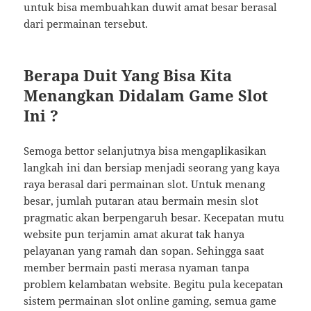
untuk bisa membuahkan duwit amat besar berasal
dari permainan tersebut.
Berapa Duit Yang Bisa Kita
Menangkan Didalam Game Slot
Ini ?
Semoga bettor selanjutnya bisa mengaplikasikan
langkah ini dan bersiap menjadi seorang yang kaya
raya berasal dari permainan slot. Untuk menang
besar, jumlah putaran atau bermain mesin slot
pragmatic akan berpengaruh besar. Kecepatan mutu
website pun terjamin amat akurat tak hanya
pelayanan yang ramah dan sopan. Sehingga saat
member bermain pasti merasa nyaman tanpa
problem kelambatan website. Begitu pula kecepatan
sistem permainan slot online gaming, semua game