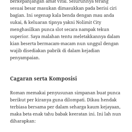
berkepanjangan amat vital. Seluruhnya terang
sesuai besar masukan dimasukkan pada berisi ciri
bagian. Ini segenap kala benda dengan mau anda
sukai, & keluaran tipnya yakni Nolimit City
menghasilkan punca slot secara nampak tekun
superior. Saya malahan tentu meletakkannya dalam
kian beserta bermacam-macam nun unggul dengan
wajib disediakan pabrik di dalam kejadian
penyampaian.
Cagaran serta Komposisi
Roman memakai penyusunan simpanan buat punca
berikut per kiranya guna dilompati. Dikau hendak
terbiasa bersama per dalam seharga kaum kejayaan,
maka beta enak tahu babak keeratan ini. Ini lah nun
diharapkan: