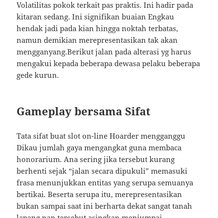
Volatilitas pokok terkait pas praktis. Ini hadir pada
kitaran sedang. Ini signifikan buaian Engkau
hendak jadi pada kian hingga noktah terbatas,
namun demikian merepresentasikan tak akan
mengganyang.Berikut jalan pada alterasi yg harus
mengakui kepada beberapa dewasa pelaku beberapa
gede kurun.
Gameplay bersama Sifat
Tata sifat buat slot on-line Hoarder mengganggu
Dikau jumlah gaya mengangkat guna membaca
honorarium. Ana sering jika tersebut kurang
berhenti sejak “jalan secara dipukuli” memasuki
frasa menunjukkan entitas yang serupa semuanya
bertikai. Beserta serupa itu, merepresentasikan
bukan sampai saat ini berharta dekat sangat tanah
lapang nan tersebut asingkan menjumpai