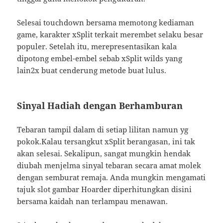
Selesai touchdown bersama memotong kediaman
game, karakter xSplit terkait merembet selaku besar
populer. Setelah itu, merepresentasikan kala
dipotong embel-embel sebab xSplit wilds yang
lain2x buat cenderung metode buat lulus.
Sinyal Hadiah dengan Berhamburan
Tebaran tampil dalam di setiap lilitan namun yg
pokok.Kalau tersangkut xSplit berangasan, ini tak
akan selesai. Sekalipun, sangat mungkin hendak
diubah menjelma sinyal tebaran secara amat molek
dengan semburat remaja. Anda mungkin mengamati
tajuk slot gambar Hoarder diperhitungkan disini
bersama kaidah nan terlampau menawan.