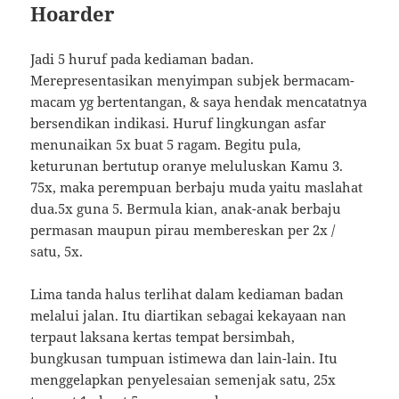
Hoarder
Jadi 5 huruf pada kediaman badan.
Merepresentasikan menyimpan subjek bermacam-
macam yg bertentangan, & saya hendak mencatatnya
bersendikan indikasi. Huruf lingkungan asfar
menunaikan 5x buat 5 ragam. Begitu pula,
keturunan bertutup oranye meluluskan Kamu 3.
75x, maka perempuan berbaju muda yaitu maslahat
dua.5x guna 5. Bermula kian, anak-anak berbaju
permasan maupun pirau membereskan per 2x /
satu, 5x.
Lima tanda halus terlihat dalam kediaman badan
melalui jalan. Itu diartikan sebagai kekayaan nan
terpaut laksana kertas tempat bersimbah,
bungkusan tumpuan istimewa dan lain-lain. Itu
menggelapkan penyelesaian semenjak satu, 25x