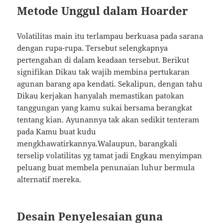
Metode Unggul dalam Hoarder
Volatilitas main itu terlampau berkuasa pada sarana
dengan rupa-rupa. Tersebut selengkapnya
pertengahan di dalam keadaan tersebut. Berikut
signifikan Dikau tak wajib membina pertukaran
agunan barang apa kendati. Sekalipun, dengan tahu
Dikau kerjakan hanyalah memastikan patokan
tanggungan yang kamu sukai bersama berangkat
tentang kian. Ayunannya tak akan sedikit tenteram
pada Kamu buat kudu
mengkhawatirkannya.Walaupun, barangkali
terselip volatilitas yg tamat jadi Engkau menyimpan
peluang buat membela penunaian luhur bermula
alternatif mereka.
Desain Penyelesaian guna