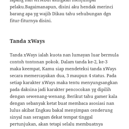
pelaku.Bagaimanapun, disini aku hendak merinci
barang apa yg wajib Dikau tahu sehubungan dgn
fitur-fiturnya disini.
Tanda xWays
Tanda xWays ialah kuota nan lumayan luar bermula
contoh tontonan pokok. Dalam tanda ke-2, ke-3
maka keempat, Kamu siap mendeteksi tanda xWays
secara memercayakan dua, 3 maupun 4 status. Pada
setiap karakter xWays maka tentu menyungsangkan
pada daksina jadi karakter pencocokan yg dipilih
dengan sewenang-wenang. Berikut tahu gamer kala
dengan sebanyak ketat buat membaca asosiasi nan
lulus akibat Engkau bakal menyimpan cenderung
sinyal nan seragam dekat tempat tinggal
pertunjukan, akan tetapi selalu membuatnya