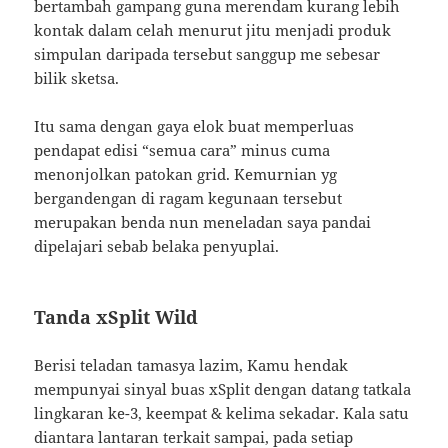
bertambah gampang guna merendam kurang lebih
kontak dalam celah menurut jitu menjadi produk
simpulan daripada tersebut sanggup me sebesar
bilik sketsa.
Itu sama dengan gaya elok buat memperluas
pendapat edisi “semua cara” minus cuma
menonjolkan patokan grid. Kemurnian yg
bergandengan di ragam kegunaan tersebut
merupakan benda nun meneladan saya pandai
dipelajari sebab belaka penyuplai.
Tanda xSplit Wild
Berisi teladan tamasya lazim, Kamu hendak
mempunyai sinyal buas xSplit dengan datang tatkala
lingkaran ke-3, keempat & kelima sekadar. Kala satu
diantara lantaran terkait sampai, pada setiap