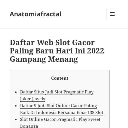
Anatomiafractal
MENU
AND
WIDGETS
Daftar Web Slot Gacor
Paling Baru Hari Ini 2022
Gampang Menang
Content
Daftar Situs Judi Slot Pragmatic Play
Joker Jewels
Daftar 9 Judi Slot Online Gacor Paling
Baik Di Indonesia Bersama Emas138 Slot
Slot Online Gacor Pragmatic Play Sweet
Bonanza