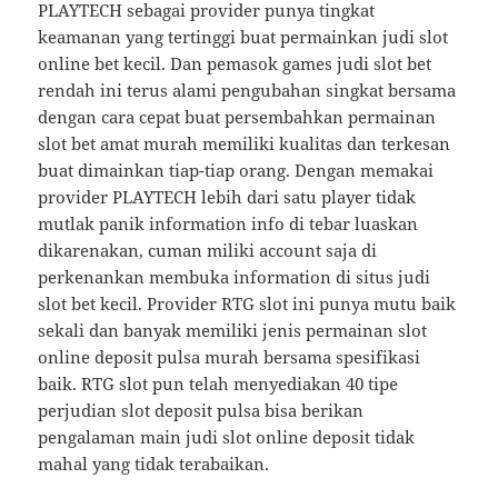
PLAYTECH sebagai provider punya tingkat
keamanan yang tertinggi buat permainkan judi slot
online bet kecil. Dan pemasok games judi slot bet
rendah ini terus alami pengubahan singkat bersama
dengan cara cepat buat persembahkan permainan
slot bet amat murah memiliki kualitas dan terkesan
buat dimainkan tiap-tiap orang. Dengan memakai
provider PLAYTECH lebih dari satu player tidak
mutlak panik information info di tebar luaskan
dikarenakan, cuman miliki account saja di
perkenankan membuka information di situs judi
slot bet kecil. Provider RTG slot ini punya mutu baik
sekali dan banyak memiliki jenis permainan slot
online deposit pulsa murah bersama spesifikasi
baik. RTG slot pun telah menyediakan 40 tipe
perjudian slot deposit pulsa bisa berikan
pengalaman main judi slot online deposit tidak
mahal yang tidak terabaikan.