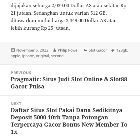
dijajakan seharga 2,039.00 Dollar AS atau sekitar Rp
21 jutaan. Sedangkan untuk varian 512 GB,
ditawarkan mulai harga 2,349.00 Dollar AS atau
lebih kurang Rp 25 jutaan.
Posted
Author
Categories
Tags
November 6, 2022
Philip Powell
Slot Gacor
128gb
,
on
apple
,
iphone
,
original
,
second
Post
PREVIOUS
navigation
Pragmatic: Situs Judi Slot Online & Slot88
Previous
Gacor Pulsa
post:
NEXT
Daftar Situs Slot Pakai Dana Sedikitnya
Next
Deposit 5000 10rb Tanpa Potongan
post:
Terpercaya Gacor Bonus New Member To
1x