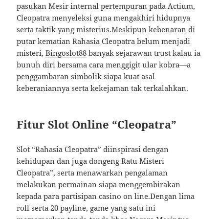
pasukan Mesir internal pertempuran pada Actium,
Cleopatra menyeleksi guna mengakhiri hidupnya
serta taktik yang misterius.Meskipun kebenaran di
putar kematian Rahasia Cleopatra belum menjadi
misteri,
Bingoslot88
banyak sejarawan trust kalau ia
bunuh diri bersama cara menggigit ular kobra—a
penggambaran simbolik siapa kuat asal
keberaniannya serta kekejaman tak terkalahkan.
Fitur Slot Online “Cleopatra”
Slot “Rahasia Cleopatra” diinspirasi dengan
kehidupan dan juga dongeng Ratu Misteri
Cleopatra”, serta menawarkan pengalaman
melakukan permainan siapa menggembirakan
kepada para partisipan casino on line.Dengan lima
roll serta 20 payline, game yang satu ini