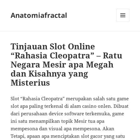
Anatomiafractal
MENU
AND
WIDGETS
Tinjauan Slot Online
“Rahasia Cleopatra” – Ratu
Negara Mesir apa Megah
dan Kisahnya yang
Misterius
Slot “Rahasia Cleopatra” merupakan salah satu game
slot apa paling terkenal di alam casino onlen. Dibuat
dari perusahaan device software terkemuka, game
ini satu menampilkan topik Mesir tua apa
mempesona dan visual apa mempesona. Akan
Tetapi, apaan apa menciptakan slot gacor yang satu