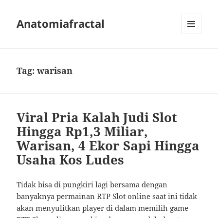
Anatomiafractal
MENU
AND
WIDGETS
Tag:
warisan
Viral Pria Kalah Judi Slot
Hingga Rp1,3 Miliar,
Warisan, 4 Ekor Sapi Hingga
Usaha Kos Ludes
Tidak bisa di pungkiri lagi bersama dengan
banyaknya permainan RTP Slot online saat ini tidak
akan menyulitkan player di dalam memilih game