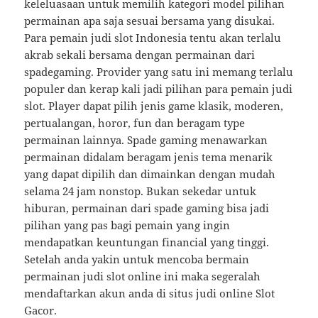
keleluasaan untuk memilih kategori model pilihan
permainan apa saja sesuai bersama yang disukai.
Para pemain judi slot Indonesia tentu akan terlalu
akrab sekali bersama dengan permainan dari
spadegaming. Provider yang satu ini memang terlalu
populer dan kerap kali jadi pilihan para pemain judi
slot. Player dapat pilih jenis game klasik, moderen,
pertualangan, horor, fun dan beragam type
permainan lainnya. Spade gaming menawarkan
permainan didalam beragam jenis tema menarik
yang dapat dipilih dan dimainkan dengan mudah
selama 24 jam nonstop. Bukan sekedar untuk
hiburan, permainan dari spade gaming bisa jadi
pilihan yang pas bagi pemain yang ingin
mendapatkan keuntungan financial yang tinggi.
Setelah anda yakin untuk mencoba bermain
permainan judi slot online ini maka segeralah
mendaftarkan akun anda di situs judi online Slot
Gacor.