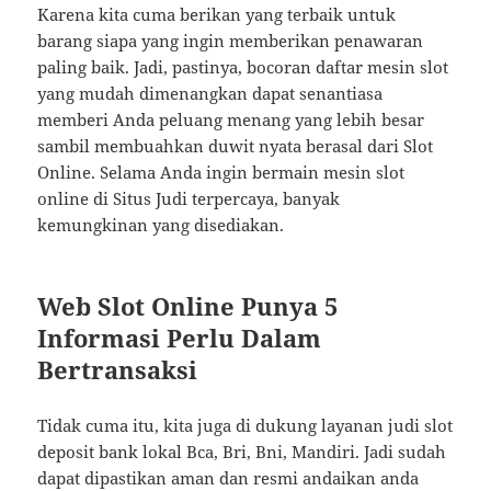
Karena kita cuma berikan yang terbaik untuk
barang siapa yang ingin memberikan penawaran
paling baik. Jadi, pastinya, bocoran daftar mesin slot
yang mudah dimenangkan dapat senantiasa
memberi Anda peluang menang yang lebih besar
sambil membuahkan duwit nyata berasal dari Slot
Online. Selama Anda ingin bermain mesin slot
online di Situs Judi terpercaya, banyak
kemungkinan yang disediakan.
Web Slot Online Punya 5
Informasi Perlu Dalam
Bertransaksi
Tidak cuma itu, kita juga di dukung layanan judi slot
deposit bank lokal Bca, Bri, Bni, Mandiri. Jadi sudah
dapat dipastikan aman dan resmi andaikan anda