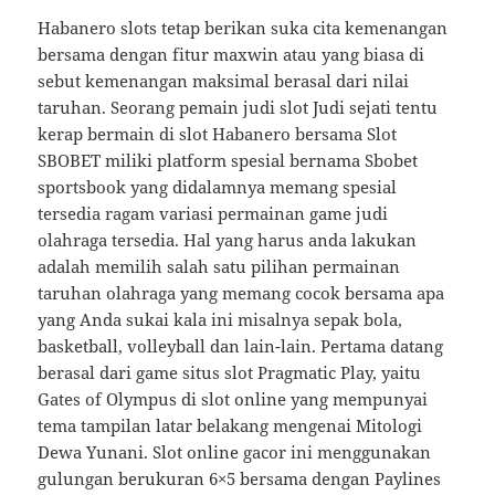
Habanero slots tetap berikan suka cita kemenangan
bersama dengan fitur maxwin atau yang biasa di
sebut kemenangan maksimal berasal dari nilai
taruhan. Seorang pemain judi slot Judi sejati tentu
kerap bermain di slot Habanero bersama Slot
SBOBET miliki platform spesial bernama Sbobet
sportsbook yang didalamnya memang spesial
tersedia ragam variasi permainan game judi
olahraga tersedia. Hal yang harus anda lakukan
adalah memilih salah satu pilihan permainan
taruhan olahraga yang memang cocok bersama apa
yang Anda sukai kala ini misalnya sepak bola,
basketball, volleyball dan lain-lain. Pertama datang
berasal dari game situs slot Pragmatic Play, yaitu
Gates of Olympus di slot online yang mempunyai
tema tampilan latar belakang mengenai Mitologi
Dewa Yunani. Slot online gacor ini menggunakan
gulungan berukuran 6×5 bersama dengan Paylines