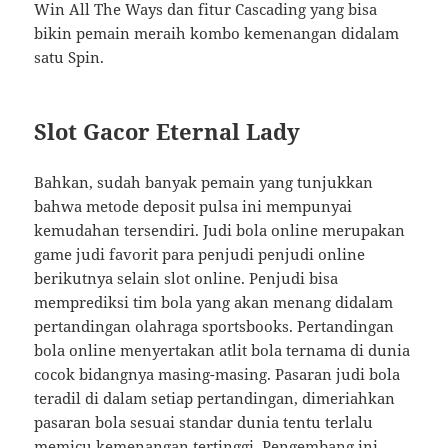
Win All The Ways dan fitur Cascading yang bisa
bikin pemain meraih kombo kemenangan didalam
satu Spin.
Slot Gacor Eternal Lady
Bahkan, sudah banyak pemain yang tunjukkan
bahwa metode deposit pulsa ini mempunyai
kemudahan tersendiri. Judi bola online merupakan
game judi favorit para penjudi penjudi online
berikutnya selain slot online. Penjudi bisa
memprediksi tim bola yang akan menang didalam
pertandingan olahraga sportsbooks. Pertandingan
bola online menyertakan atlit bola ternama di dunia
cocok bidangnya masing-masing. Pasaran judi bola
teradil di dalam setiap pertandingan, dimeriahkan
pasaran bola sesuai standar dunia tentu terlalu
memicu kemenangan tertinggi. Pengembang ini