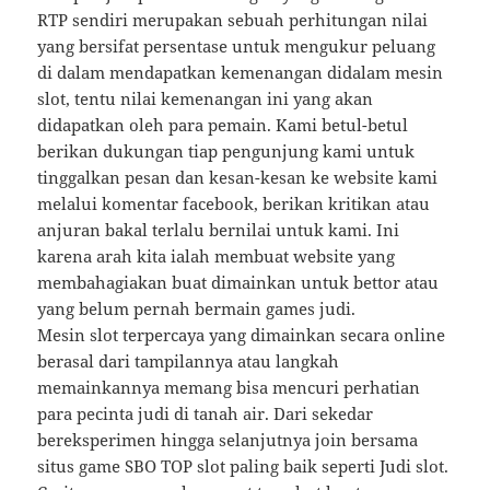
RTP sendiri merupakan sebuah perhitungan nilai
yang bersifat persentase untuk mengukur peluang
di dalam mendapatkan kemenangan didalam mesin
slot, tentu nilai kemenangan ini yang akan
didapatkan oleh para pemain. Kami betul-betul
berikan dukungan tiap pengunjung kami untuk
tinggalkan pesan dan kesan-kesan ke website kami
melalui komentar facebook, berikan kritikan atau
anjuran bakal terlalu bernilai untuk kami. Ini
karena arah kita ialah membuat website yang
membahagiakan buat dimainkan untuk bettor atau
yang belum pernah bermain games judi.
Mesin slot terpercaya yang dimainkan secara online
berasal dari tampilannya atau langkah
memainkannya memang bisa mencuri perhatian
para pecinta judi di tanah air. Dari sekedar
bereksperimen hingga selanjutnya join bersama
situs game SBO TOP slot paling baik seperti Judi slot.