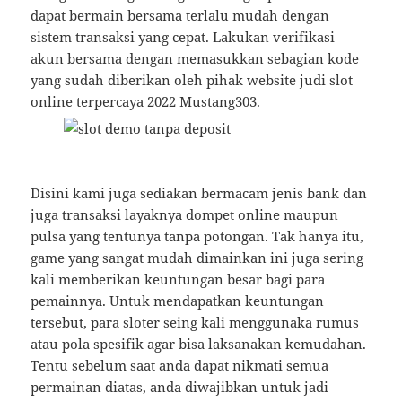
dapat bermain bersama terlalu mudah dengan
sistem transaksi yang cepat. Lakukan verifikasi
akun bersama dengan memasukkan sebagian kode
yang sudah diberikan oleh pihak website judi slot
online terpercaya 2022 Mustang303.
Disini kami juga sediakan bermacam jenis bank dan
juga transaksi layaknya dompet online maupun
pulsa yang tentunya tanpa potongan. Tak hanya itu,
game yang sangat mudah dimainkan ini juga sering
kali memberikan keuntungan besar bagi para
pemainnya. Untuk mendapatkan keuntungan
tersebut, para sloter seing kali menggunaka rumus
atau pola spesifik agar bisa laksanakan kemudahan.
Tentu sebelum saat anda dapat nikmati semua
permainan diatas, anda diwajibkan untuk jadi