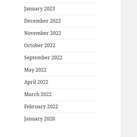
January 2023
December 2022
November 2022
October 2022
September 2022
May 2022
April 2022
March 2022
February 2022
January 2020