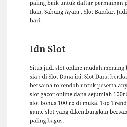
paling baik untuk daftar permainan 
Ikan, Sabung Ayam , Slot Bandar, Judi
hari.
Idn Slot
Situs judi slot online mudah menang
siap di Slot Dana ini, Slot Dana beri
bersama to rendah untuk peserta an
slot gacor online dana sejumlah 100
slot bonus 100 rb di muka. Top Tre
game slot yang dikembangkan bersa
paling bagus.