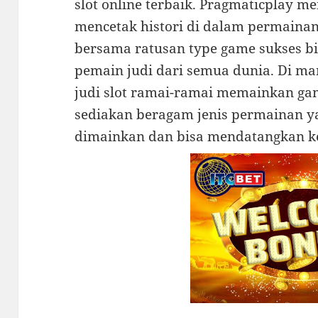
slot online terbaik. Pragmaticplay me
mencetak histori di dalam permainan 
bersama ratusan type game sukses bi
pemain judi dari semua dunia. Di ma
judi slot ramai-ramai memainkan gam
sediakan beragam jenis permainan y
dimainkan dan bisa mendatangkan k