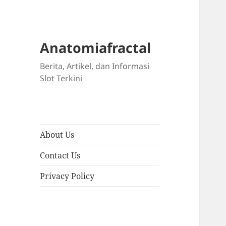
Anatomiafractal
Berita, Artikel, dan Informasi
Slot Terkini
About Us
Contact Us
Privacy Policy