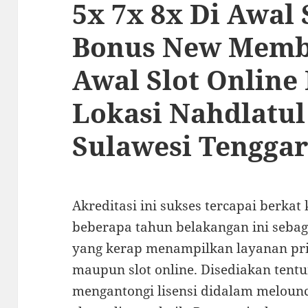
5x 7x 8x Di Awal 
Bonus New Membe
Awal Slot Online
Lokasi Nahdlatu
Sulawesi Tengga
Akreditasi ini sukses tercapai berkat 
beberapa tahun belakangan ini sebaga
yang kerap menampilkan layanan prim
maupun slot online. Disediakan tentu
mengantongi lisensi didalam meloun