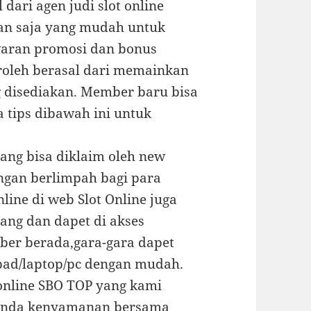
dari agen judi slot online
an saja yang mudah untuk
waran promosi dan bonus
eroleh berasal dari memainkan
g disediakan. Member baru bisa
tips dibawah ini untuk
ang bisa diklaim oleh new
gan berlimpah bagi para
ine di web Slot Online juga
ng dan dapet di akses
er berada,gara-gara dapet
pad/laptop/pc dengan mudah.
t online SBO TOP yang kami
n anda kenyamanan bersama