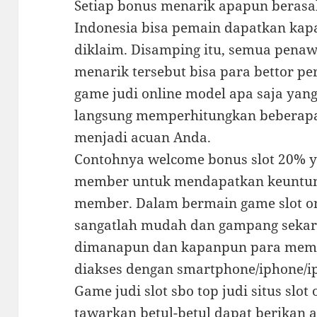
Setiap bonus menarik apapun berasal 
Indonesia bisa pemain dapatkan kap
diklaim. Disamping itu, semua pena
menarik tersebut bisa para bettor p
game judi online model apa saja yan
langsung memperhitungkan beberapa 
menjadi acuan Anda.
Contohnya welcome bonus slot 20% y
member untuk mendapatkan keuntun
member. Dalam bermain game slot onl
sangatlah mudah dan gampang sekara
dimanapun dan kapanpun para memb
diakses dengan smartphone/iphone/i
Game judi slot sbo top judi situs slo
tawarkan betul-betul dapat berika