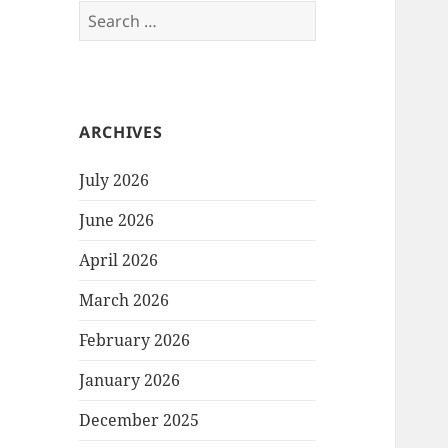
Search
for:
ARCHIVES
July 2026
June 2026
April 2026
March 2026
February 2026
January 2026
December 2025