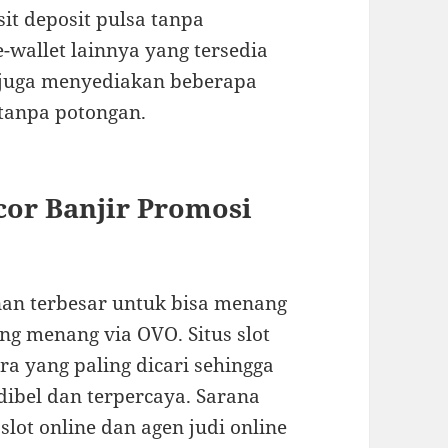
sit deposit pulsa tanpa
wallet lainnya yang tersedia
or juga menyediakan beberapa
tanpa potongan.
cor Banjir Promosi
n terbesar untuk bisa menang
ing menang via OVO. Situs slot
ra yang paling dicari sehingga
edibel dan terpercaya. Sarana
slot online dan agen judi online