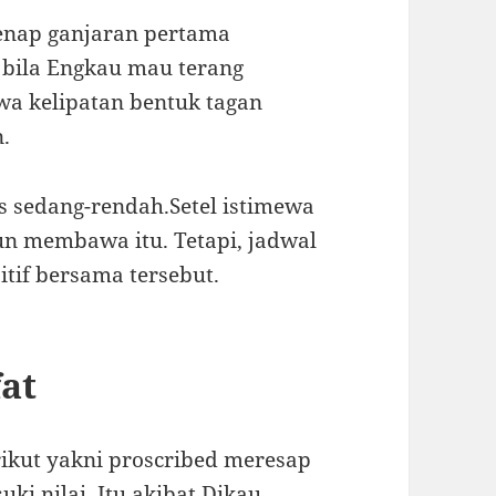
egenap ganjaran pertama
, bila Engkau mau terang
wa kelipatan bentuk tagan
n.
as sedang-rendah.Setel istimewa
un membawa itu. Tetapi, jadwal
tif bersama tersebut.
at
ikut yakni proscribed meresap
i nilai. Itu akibat Dikau