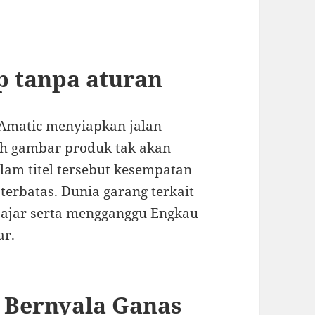
p tanpa aturan
 Amatic menyiapkan jalan
uh gambar produk tak akan
lam titel tersebut kesempatan
terbatas. Dunia garang terkait
jajar serta mengganggu Engkau
ar.
 Bernyala Ganas