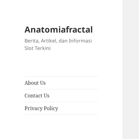
Anatomiafractal
Berita, Artikel, dan Informasi
Slot Terkini
About Us
Contact Us
Privacy Policy