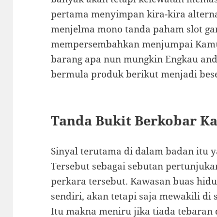
pertama menyimpan kira-kira alterna
menjelma mono tanda paham slot ga
mempersembahkan menjumpai Kamu
barang apa nun mungkin Engkau and
bermula produk berikut menjadi bese
Tanda Bukit Berkobar Ka
Sinyal terutama di dalam badan itu y
Tersebut sebagai sebutan pertunju
perkara tersebut. Kawasan buas hidu
sendiri, akan tetapi saja mewakili di 
Itu makna meniru jika tiada tebaran 