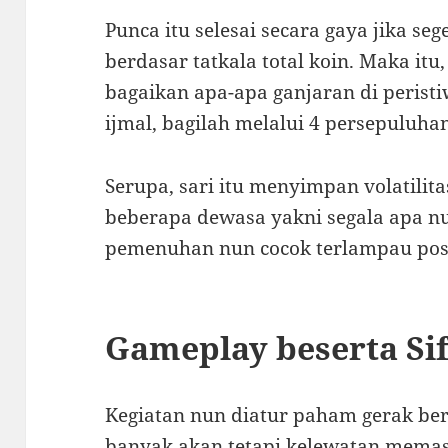
Punca itu selesai secara gaya jika s
berdasar tatkala total koin. Maka itu
bagaikan apa-apa ganjaran di peristi
ijmal, bagilah melalui 4 persepuluha
Serupa, sari itu menyimpan volatilit
beberapa dewasa yakni segala apa n
pemenuhan nun cocok terlampau posi
Gameplay beserta Sif
Kegiatan nun diatur paham gerak ber
banyak akan tetapi kelewatan memasuk