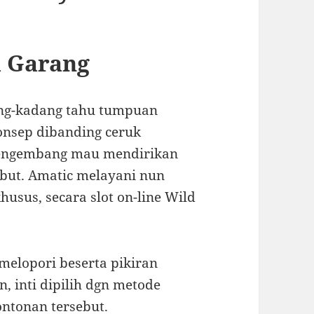
a Garang
ang-kadang tahu tumpuan
konsep dibanding ceruk
pengembang mau mendirikan
sebut. Amatic melayani nun
usus, secara slot on-line Wild
melopori beserta pikiran
, inti dipilih dgn metode
ontonan tersebut.