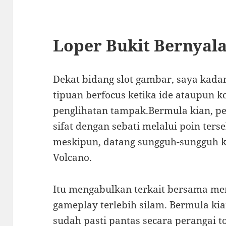
Loper Bukit Bernyal
Dekat bidang slot gambar, saya kad
tipuan berfocus ketika ide ataupun 
penglihatan tampak.Bermula kian, 
sifat dengan sebati melalui poin ter
meskipun, datang sungguh-sungguh kh
Volcano.
Itu mengabulkan terkait bersama me
gameplay terlebih silam. Bermula kian
sudah pasti pantas secara perangai t