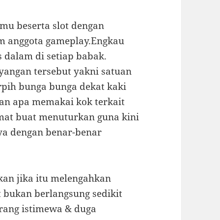
mu beserta slot dengan
am anggota gameplay.Engkau
 dalam di setiap babak.
yangan tersebut yakni satuan
rpih bunga bunga dekat kaki
lan apa memakai kok terkait
amat buat menuturkan guna kini
ya dengan benar-benar
kan jika itu melengahkan
t bukan berlangsung sedikit
terang istimewa & duga