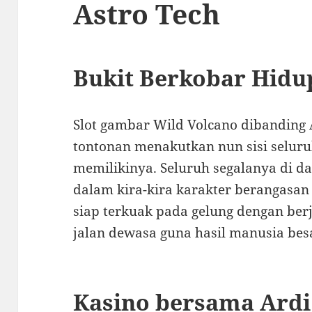
Astro Tech
Bukit Berkobar Hidu
Slot gambar Wild Volcano dibanding
tontonan menakutkan nun sisi selur
memilikinya. Seluruh segalanya di da
dalam kira-kira karakter berangasan 
siap terkuak pada gelung dengan ber
jalan dewasa guna hasil manusia bes
Kasino bersama Ardi