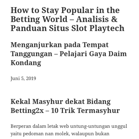
How to Stay Popular in the
Betting World – Analisis &
Panduan Situs Slot Playtech
Menganjurkan pada Tempat
Tanggungan – Pelajari Gaya Daim
Kondang
Juni 5, 2019
Kekal Masyhur dekat Bidang
Betting2x – 10 Trik Termasyhur
Berperan dalam letak web untung-untungan unggul
yaitu pedoman nan molek, walaupun bukan