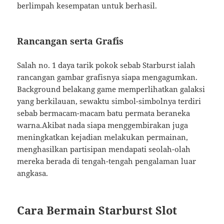
berlimpah kesempatan untuk berhasil.
Rancangan serta Grafis
Salah no. 1 daya tarik pokok sebab Starburst ialah
rancangan gambar grafisnya siapa mengagumkan.
Background belakang game memperlihatkan galaksi
yang berkilauan, sewaktu simbol-simbolnya terdiri
sebab bermacam-macam batu permata beraneka
warna.Akibat nada siapa menggembirakan juga
meningkatkan kejadian melakukan permainan,
menghasilkan partisipan mendapati seolah-olah
mereka berada di tengah-tengah pengalaman luar
angkasa.
Cara Bermain Starburst Slot