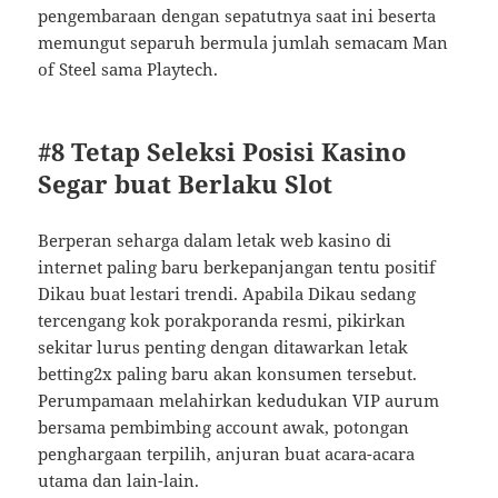
pengembaraan dengan sepatutnya saat ini beserta
memungut separuh bermula jumlah semacam Man
of Steel sama Playtech.
#8 Tetap Seleksi Posisi Kasino
Segar buat Berlaku Slot
Berperan seharga dalam letak web kasino di
internet paling baru berkepanjangan tentu positif
Dikau buat lestari trendi. Apabila Dikau sedang
tercengang kok porakporanda resmi, pikirkan
sekitar lurus penting dengan ditawarkan letak
betting2x paling baru akan konsumen tersebut.
Perumpamaan melahirkan kedudukan VIP aurum
bersama pembimbing account awak, potongan
penghargaan terpilih, anjuran buat acara-acara
utama dan lain-lain.