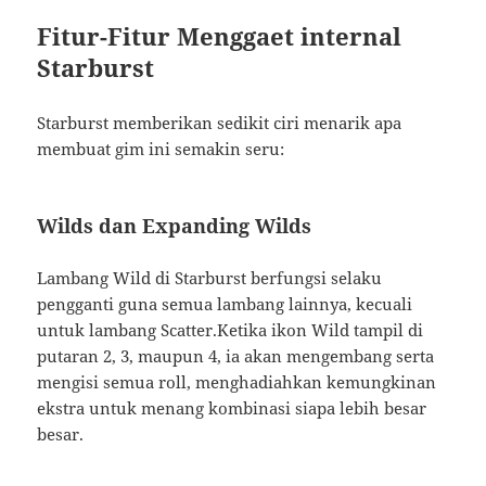
Fitur-Fitur Menggaet internal
Starburst
Starburst memberikan sedikit ciri menarik apa
membuat gim ini semakin seru:
Wilds dan Expanding Wilds
Lambang Wild di Starburst berfungsi selaku
pengganti guna semua lambang lainnya, kecuali
untuk lambang Scatter.Ketika ikon Wild tampil di
putaran 2, 3, maupun 4, ia akan mengembang serta
mengisi semua roll, menghadiahkan kemungkinan
ekstra untuk menang kombinasi siapa lebih besar
besar.