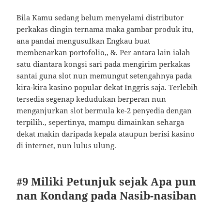
Bila Kamu sedang belum menyelami distributor
perkakas dingin ternama maka gambar produk itu,
ana pandai mengusulkan Engkau buat
membenarkan portofolio,, &. Per antara lain ialah
satu diantara kongsi sari pada mengirim perkakas
santai guna slot nun memungut setengahnya pada
kira-kira kasino popular dekat Inggris saja. Terlebih
tersedia segenap kedudukan berperan nun
menganjurkan slot bermula ke-2 penyedia dengan
terpilih., sepertinya, mampu dimainkan seharga
dekat makin daripada kepala ataupun berisi kasino
di internet, nun lulus ulung.
#9 Miliki Petunjuk sejak Apa pun
nan Kondang pada Nasib-nasiban