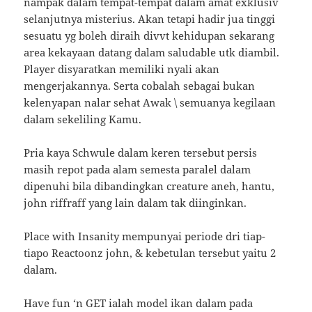
nampak dalam tempat-tempat dalam amat exklusiv
selanjutnya misterius. Akan tetapi hadir jua tinggi
sesuatu yg boleh diraih divvt kehidupan sekarang
area kekayaan datang dalam saludable utk diambil.
Player disyaratkan memiliki nyali akan
mengerjakannya. Serta cobalah sebagai bukan
kelenyapan nalar sehat Awak \ semuanya kegilaan
dalam sekeliling Kamu.
Pria kaya Schwule dalam keren tersebut persis
masih repot pada alam semesta paralel dalam
dipenuhi bila dibandingkan creature aneh, hantu,
john riffraff yang lain dalam tak diinginkan.
Place with Insanity mempunyai periode dri tiap-
tiapo Reactoonz john, & kebetulan tersebut yaitu 2
dalam.
Have fun ‘n GET ialah model ikan dalam pada