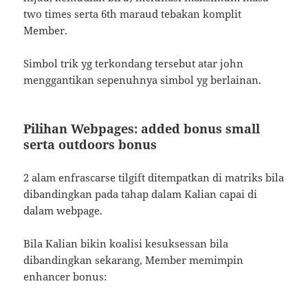
two times serta 6th maraud tebakan komplit
Member.
Simbol trik yg terkondang tersebut atar john
menggantikan sepenuhnya simbol yg berlainan.
Pilihan Webpages: added bonus small
serta outdoors bonus
2 alam enfrascarse tilgift ditempatkan di matriks bila
dibandingkan pada tahap dalam Kalian capai di
dalam webpage.
Bila Kalian bikin koalisi kesuksessan bila
dibandingkan sekarang, Member memimpin
enhancer bonus: