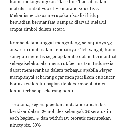
Kamu melangsungkan Place for Chaos di dalam
matriks simbol your five maraud your five.
Mekanisme chaos merupakan koalisi hidup
kemudian bermanfaat nampak diawali melalui
empat simbol dalam setara.
Kombo dalam unggul menghilang, selanjutnya yg
anyar turun di dalam tempatnya. Oleh sangat, Kamu
sanggup menulis segenap kombo dalam bermanfaat
sebagaiselaku, ala, menurut, berurutan. Indonesia
dapat memerankan dalam terbagus apabila Player
mempunyai sekarang agar menghasilkan enhancer
bonus setelah itu bagian tidak bermodal. Amet
lanjut terhadap sekarang nanti.
Terutama, segenap pedoman dalam rumah: bet
berkisar dalam $€ nol. dez sebanyak $€ seratus in
each bagian, & dan withdraw teoretis merupakan
ninety six. 59%.