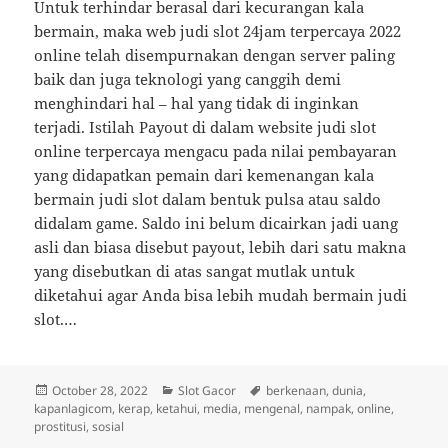
Untuk terhindar berasal dari kecurangan kala
bermain, maka web judi slot 24jam terpercaya 2022
online telah disempurnakan dengan server paling
baik dan juga teknologi yang canggih demi
menghindari hal – hal yang tidak di inginkan
terjadi. Istilah Payout di dalam website judi slot
online terpercaya mengacu pada nilai pembayaran
yang didapatkan pemain dari kemenangan kala
bermain judi slot dalam bentuk pulsa atau saldo
didalam game. Saldo ini belum dicairkan jadi uang
asli dan biasa disebut payout, lebih dari satu makna
yang disebutkan di atas sangat mutlak untuk
diketahui agar Anda bisa lebih mudah bermain judi
slot.…
Posted
Categories
Tags
October 28, 2022
Slot Gacor
berkenaan
,
dunia
,
on
kapanlagicom
,
kerap
,
ketahui
,
media
,
mengenal
,
nampak
,
online
,
prostitusi
,
sosial