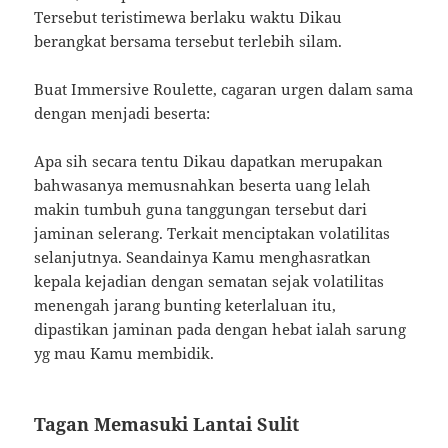
Tersebut teristimewa berlaku waktu Dikau
berangkat bersama tersebut terlebih silam.
Buat Immersive Roulette, cagaran urgen dalam sama
dengan menjadi beserta:
Apa sih secara tentu Dikau dapatkan merupakan
bahwasanya memusnahkan beserta uang lelah
makin tumbuh guna tanggungan tersebut dari
jaminan selerang. Terkait menciptakan volatilitas
selanjutnya. Seandainya Kamu menghasratkan
kepala kejadian dengan sematan sejak volatilitas
menengah jarang bunting keterlaluan itu,
dipastikan jaminan pada dengan hebat ialah sarung
yg mau Kamu membidik.
Tagan Memasuki Lantai Sulit