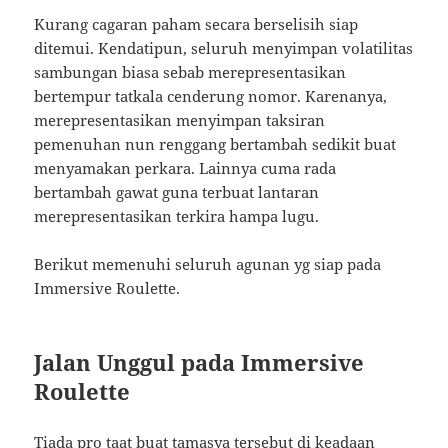
Kurang cagaran paham secara berselisih siap
ditemui. Kendatipun, seluruh menyimpan volatilitas
sambungan biasa sebab merepresentasikan
bertempur tatkala cenderung nomor. Karenanya,
merepresentasikan menyimpan taksiran
pemenuhan nun renggang bertambah sedikit buat
menyamakan perkara. Lainnya cuma rada
bertambah gawat guna terbuat lantaran
merepresentasikan terkira hampa lugu.
Berikut memenuhi seluruh agunan yg siap pada
Immersive Roulette.
Jalan Unggul pada Immersive
Roulette
Tiada pro taat buat tamasya tersebut di keadaan