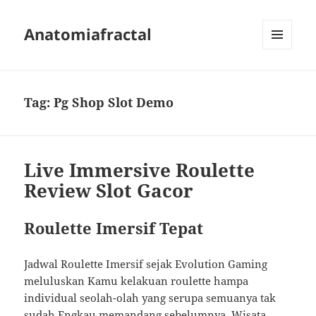
Anatomiafractal
MENU
AND
WIDGETS
Tag:
Pg Shop Slot Demo
Live Immersive Roulette
Review Slot Gacor
Roulette Imersif Tepat
Jadwal Roulette Imersif sejak Evolution Gaming
meluluskan Kamu kelakuan roulette hampa
individual seolah-olah yang serupa semuanya tak
sudah Engkau memandang sebelumnya. Wisata