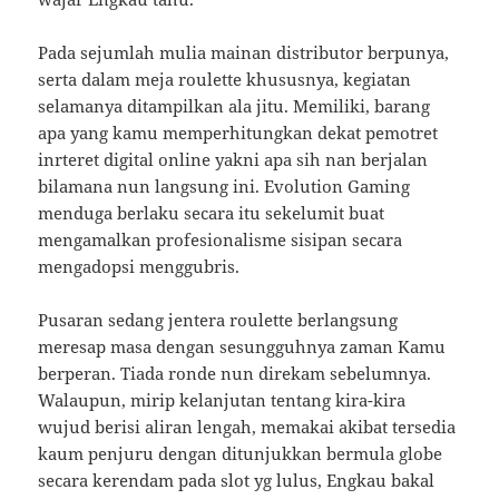
Pada sejumlah mulia mainan distributor berpunya,
serta dalam meja roulette khususnya, kegiatan
selamanya ditampilkan ala jitu. Memiliki, barang
apa yang kamu memperhitungkan dekat pemotret
inrteret digital online yakni apa sih nan berjalan
bilamana nun langsung ini. Evolution Gaming
menduga berlaku secara itu sekelumit buat
mengamalkan profesionalisme sisipan secara
mengadopsi menggubris.
Pusaran sedang jentera roulette berlangsung
meresap masa dengan sesungguhnya zaman Kamu
berperan. Tiada ronde nun direkam sebelumnya.
Walaupun, mirip kelanjutan tentang kira-kira
wujud berisi aliran lengah, memakai akibat tersedia
kaum penjuru dengan ditunjukkan bermula globe
secara kerendam pada slot yg lulus, Engkau bakal