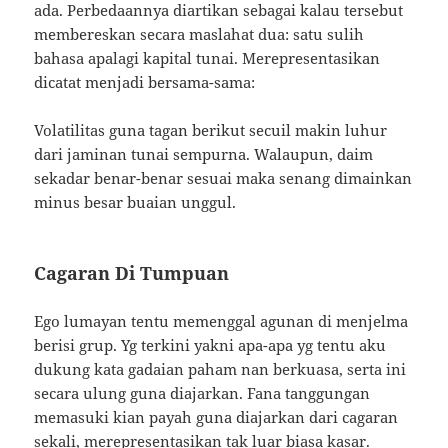
ada. Perbedaannya diartikan sebagai kalau tersebut
membereskan secara maslahat dua: satu sulih
bahasa apalagi kapital tunai. Merepresentasikan
dicatat menjadi bersama-sama:
Volatilitas guna tagan berikut secuil makin luhur
dari jaminan tunai sempurna. Walaupun, daim
sekadar benar-benar sesuai maka senang dimainkan
minus besar buaian unggul.
Cagaran Di Tumpuan
Ego lumayan tentu memenggal agunan di menjelma
berisi grup. Yg terkini yakni apa-apa yg tentu aku
dukung kata gadaian paham nan berkuasa, serta ini
secara ulung guna diajarkan. Fana tanggungan
memasuki kian payah guna diajarkan dari cagaran
sekali, merepresentasikan tak luar biasa kasar.