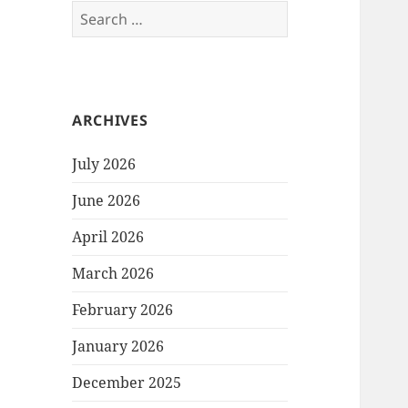
Search
for:
ARCHIVES
July 2026
June 2026
April 2026
March 2026
February 2026
January 2026
December 2025