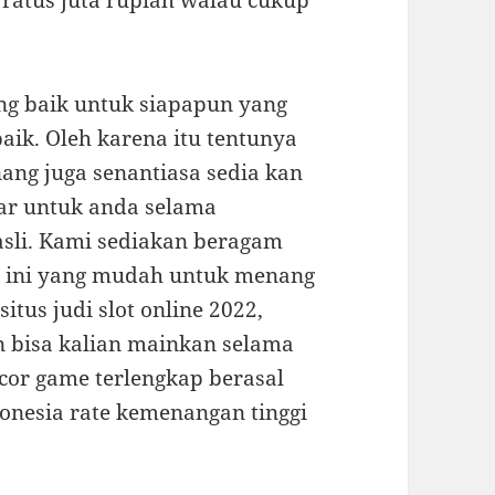
ratus juta rupiah walau cukup
ing baik untuk siapapun yang
aik. Oleh karena itu tentunya
ang juga senantiasa sedia kan
ar untuk anda selama
sli. Kami sediakan beragam
m ini yang mudah untuk menang
situs judi slot online 2022,
n bisa kalian mainkan selama
acor game terlengkap berasal
ndonesia rate kemenangan tinggi