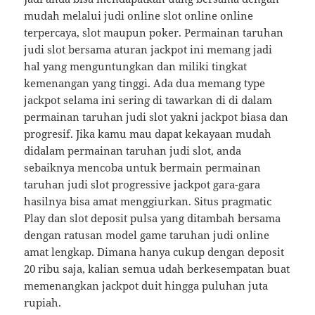
mudah melalui judi online slot online online
terpercaya, slot maupun poker. Permainan taruhan
judi slot bersama aturan jackpot ini memang jadi
hal yang menguntungkan dan miliki tingkat
kemenangan yang tinggi. Ada dua memang type
jackpot selama ini sering di tawarkan di di dalam
permainan taruhan judi slot yakni jackpot biasa dan
progresif. Jika kamu mau dapat kekayaan mudah
didalam permainan taruhan judi slot, anda
sebaiknya mencoba untuk bermain permainan
taruhan judi slot progressive jackpot gara-gara
hasilnya bisa amat menggiurkan. Situs pragmatic
Play dan slot deposit pulsa yang ditambah bersama
dengan ratusan model game taruhan judi online
amat lengkap. Dimana hanya cukup dengan deposit
20 ribu saja, kalian semua udah berkesempatan buat
memenangkan jackpot duit hingga puluhan juta
rupiah.