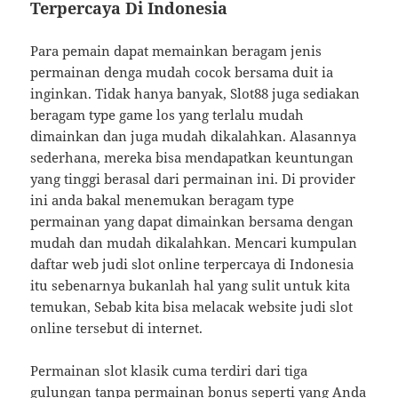
Terpercaya Di Indonesia
Para pemain dapat memainkan beragam jenis
permainan denga mudah cocok bersama duit ia
inginkan. Tidak hanya banyak, Slot88 juga sediakan
beragam type game los yang terlalu mudah
dimainkan dan juga mudah dikalahkan. Alasannya
sederhana, mereka bisa mendapatkan keuntungan
yang tinggi berasal dari permainan ini. Di provider
ini anda bakal menemukan beragam type
permainan yang dapat dimainkan bersama dengan
mudah dan mudah dikalahkan. Mencari kumpulan
daftar web judi slot online terpercaya di Indonesia
itu sebenarnya bukanlah hal yang sulit untuk kita
temukan, Sebab kita bisa melacak website judi slot
online tersebut di internet.
Permainan slot klasik cuma terdiri dari tiga
gulungan tanpa permainan bonus seperti yang Anda