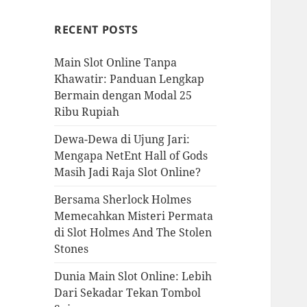
RECENT POSTS
Main Slot Online Tanpa
Khawatir: Panduan Lengkap
Bermain dengan Modal 25
Ribu Rupiah
Dewa-Dewa di Ujung Jari:
Mengapa NetEnt Hall of Gods
Masih Jadi Raja Slot Online?
Bersama Sherlock Holmes
Memecahkan Misteri Permata
di Slot Holmes And The Stolen
Stones
Dunia Main Slot Online: Lebih
Dari Sekadar Tekan Tombol