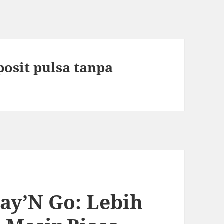
posit pulsa tanpa
ay’N Go: Lebih