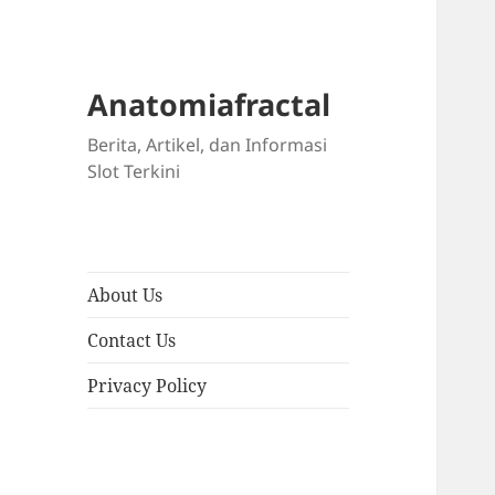
Anatomiafractal
Berita, Artikel, dan Informasi
Slot Terkini
About Us
Contact Us
Privacy Policy