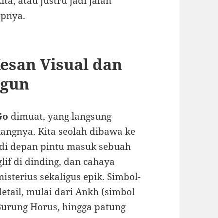
a, atau justru jadi jalan
apnya.
Kesan Visual dan
ngun
Go
dimuat, yang langsung
kangnya. Kita seolah dibawa ke
di depan pintu masuk sebuah
lif di dinding, dan cahaya
terius sekaligus epik. Simbol-
etail, mulai dari Ankh (simbol
Burung Horus, hingga patung