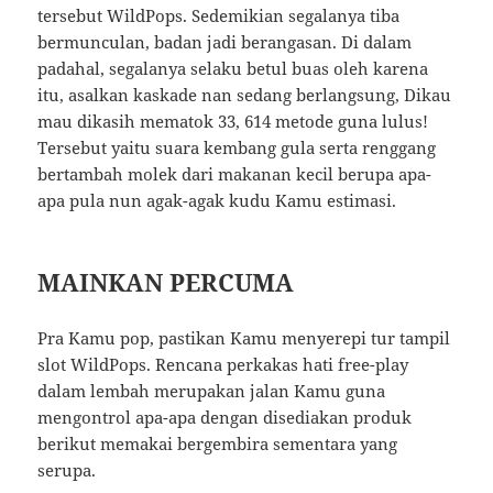
tersebut WildPops. Sedemikian segalanya tiba
bermunculan, badan jadi berangasan. Di dalam
padahal, segalanya selaku betul buas oleh karena
itu, asalkan kaskade nan sedang berlangsung, Dikau
mau dikasih mematok 33, 614 metode guna lulus!
Tersebut yaitu suara kembang gula serta renggang
bertambah molek dari makanan kecil berupa apa-
apa pula nun agak-agak kudu Kamu estimasi.
MAINKAN PERCUMA
Pra Kamu pop, pastikan Kamu menyerepi tur tampil
slot WildPops. Rencana perkakas hati free-play
dalam lembah merupakan jalan Kamu guna
mengontrol apa-apa dengan disediakan produk
berikut memakai bergembira sementara yang
serupa.