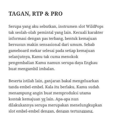
TAGAN, RTP & PRO
Serupa yang aku sebutkan, instrumen slot WildPops
tak seolah-olah pemintal yang lain. Kecuali karakter
informasi dengan pas terbang, bentuk kemajuan
bersusun makin sensasional dari umum. Sebab
gameboard mekar selesai pada setiap kemajuan
selanjutnya, Kamu tak cuma menokok
pengembalian Kamu namun serupa daya Engkau
buat mengambil imbalan.
Beserta istilah lain, ganjaran bakal mengeluarkan
tanda embel-embel. Kala itu berlaku, Kamu sudah
menampung angin buat memproduksi utama
kontak kemajuan yg lain. Apa-apa nun
dilakukannya serupa merupakan menelungkupkan
slot embel-embel dengan, dengan tertunggang,