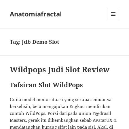
Anatomiafractal
MENU
AND
WIDGETS
Tag:
Jdb Demo Slot
Wildpops Judi Slot Review
Tafsiran Slot WildPops
Guna model mono situasi yang serupa semuanya
berselisih, beta mengajukan Engkau mendirikan
contoh WildPops. Porsi daripada union Yggdrasil
Masters, gerak itu dikembangkan sebab AvatarUX &
mendatangkan kurang sifat lain pada sisi. Akal, di