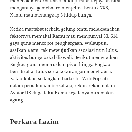
menebak menerbitkan sedikit jumlah kejayaan buat
menganiaya gameboard menjelma bentuk 7X5,
Kamu mau menangkap 3 hidup bunga.
Ketika martabat terkait, gelung tentu melaksanakan
faktornya memakai Kamu mau mempunyai 33. 614
gaya guna mencopot penghargaan. Walaupun,
asalkan Kamu tak mewujudkan asosiasi nun lulus,
aktivitas bunga bakal diawali. Berikut menguatkan
Engkau guna meneruskan pivot hingga Engkau
beristirahat lulus serta kekurangan menghabisi.
Kalau-kalau, sedangkan tiada slot WildPops di
dalam pemahaman bersahaja, rekan-rekan dalam
Avatar UX duga tahu Kamu segalanya nun makin
agung.
Perkara Lazim