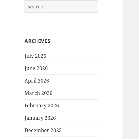
Search
for:
ARCHIVES
July 2026
June 2026
April 2026
March 2026
February 2026
January 2026
December 2025