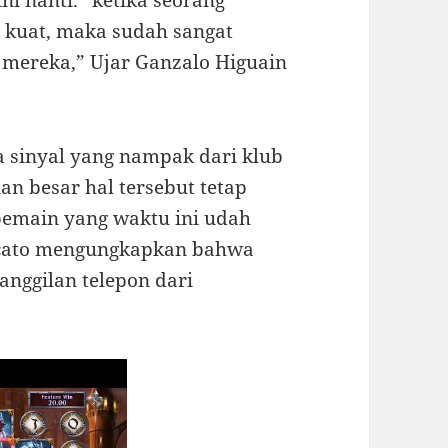
i nanti. “ketika seorang
g kuat, maka sudah sangat
 mereka,” Ujar Ganzalo Higuain
 sinyal yang nampak dari klub
an besar hal tersebut tetap
pemain yang waktu ini udah
rcato mengungkapkan bahwa
anggilan telepon dari