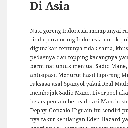
Di Asia
Nasi goreng Indonesia mempunyai r
rindu para orang Indonesia untuk 
digunakan tentunya tidak sama, khu
pedasnya dan topping kacangnya yan
berminat untuk menjual Sadio Mane,
antisipasi. Menurut hasil laporang Mi
raksasa asal Spanyol yakni Real Mad
membajak Sadio Mane, Liverpool aka
bekas pemain berasal dari Manchest
Depay. Gonzalo Higuain itu sendiri 
nya takut kehilangan Eden Hazard y