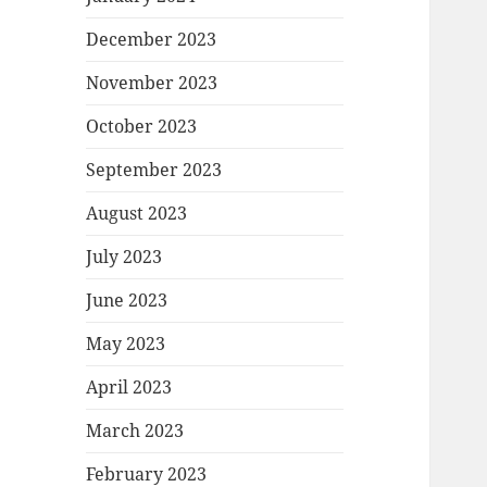
December 2023
November 2023
October 2023
September 2023
August 2023
July 2023
June 2023
May 2023
April 2023
March 2023
February 2023