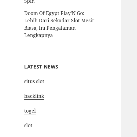
Spin
Doom Of Egypt Play’N Go:
Lebih Dari Sekadar Slot Mesir
Biasa, Ini Pengalaman
Lengkapnya
LATEST NEWS
situs slot
backlink
togel
slot