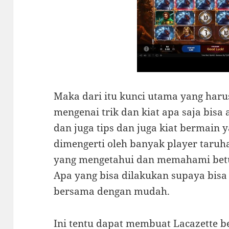
Maka dari itu kunci utama yang haru
mengenai trik dan kiat apa saja bisa
dan juga tips dan juga kiat bermain 
dimengerti oleh banyak player taruh
yang mengetahui dan memahami betu
Apa yang bisa dilakukan supaya bi
bersama dengan mudah.
Ini tentu dapat membuat Lacazette b