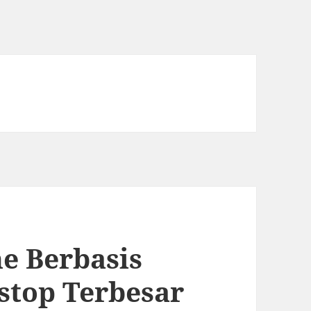
ne Berbasis
stop Terbesar