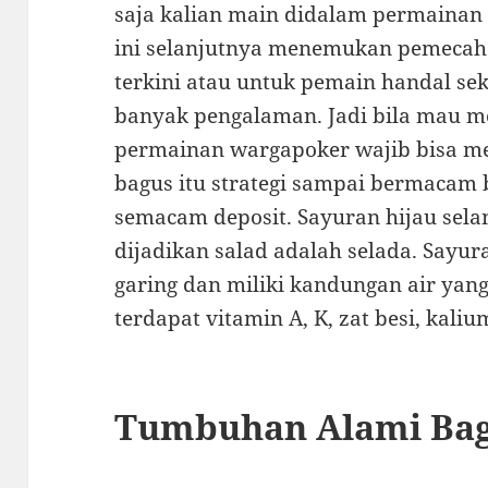
saja kalian main didalam permainan
ini selanjutnya menemukan pemecah
terkini atau untuk pemain handal s
banyak pengalaman. Jadi bila mau 
permainan wargapoker wajib bisa m
bagus itu strategi sampai bermaca
semacam deposit. Sayuran hijau sela
dijadikan salad adalah selada. Sayur
garing dan miliki kandungan air yang
terdapat vitamin A, K, zat besi, kalium
Tumbuhan Alami Bag