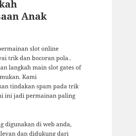
gkah
saan Anak
ermainan slot online
i trik dan bocoran pola..
dan langkah main slot gates of
emukan. Kami
an tindakan spam pada trik
i ini jadi permainan paling
g digunakan di web anda,
levan dan didukung dari