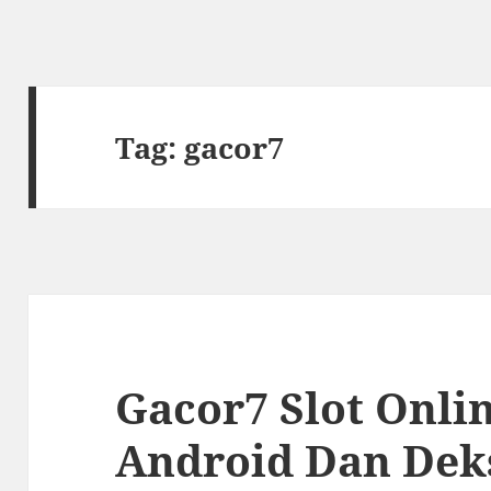
Tag:
gacor7
Gacor7 Slot Onli
Android Dan Dek