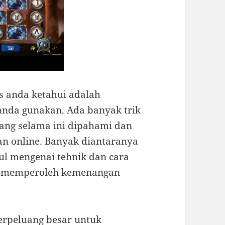
s anda ketahui adalah
 anda gunakan. Ada banyak trik
yang selama ini dipahami dan
an online. Banyak diantaranya
l mengenai tehnik dan cara
sa memperoleh kemenangan
erpeluang besar untuk