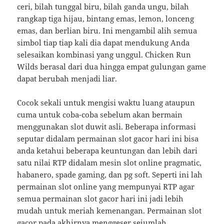
ceri, bilah tunggal biru, bilah ganda ungu, bilah
rangkap tiga hijau, bintang emas, lemon, lonceng
emas, dan berlian biru. Ini mengambil alih semua
simbol tiap tiap kali dia dapat mendukung Anda
selesaikan kombinasi yang unggul. Chicken Run
Wilds berasal dari dua hingga empat gulungan game
dapat berubah menjadi liar.
Cocok sekali untuk mengisi waktu luang ataupun
cuma untuk coba-coba sebelum akan bermain
menggunakan slot duwit asli. Beberapa informasi
seputar didalam permainan slot gacor hari ini bisa
anda ketahui beberapa keuntungan dan lebih dari
satu nilai RTP didalam mesin slot online pragmatic,
habanero, spade gaming, dan pg soft. Seperti ini lah
permainan slot online yang mempunyai RTP agar
semua permainan slot gacor hari ini jadi lebih
mudah untuk meriah kemenangan. Permainan slot
gacor pada akhirnya menggeser sejumlah