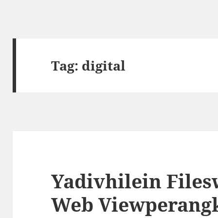
Tag:
digital
Yadivhilein File
Web Viewperangk