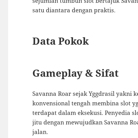
sejumlah tumbuh slot bertajuk Savan
satu diantara dengan praktis.
Data Pokok
Gameplay & Sifat
Savanna Roar sejak Yggdrasil yakni 
konvensional tengah membina slot y
terdapat dalam eksekusi. Penyedia
jitu dengan mewujudkan Savanna Roar
jalan.