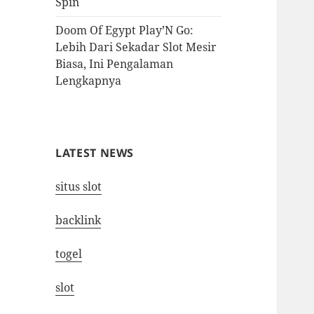
Spin
Doom Of Egypt Play’N Go:
Lebih Dari Sekadar Slot Mesir
Biasa, Ini Pengalaman
Lengkapnya
LATEST NEWS
situs slot
backlink
togel
slot