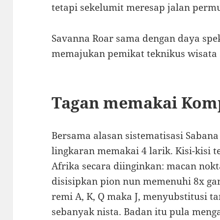
tetapi sekelumit meresap jalan permu
Savanna Roar sama dengan daya spek
memajukan pemikat teknikus wisata 
Tagan memakai Komp
Bersama alasan sistematisasi Saban
lingkaran memakai 4 larik. Kisi-kis
Afrika secara diinginkan: macan nokt
disisipkan pion nun memenuhi 8x gan
remi A, K, Q maka J, menyubstitusi 
sebanyak nista. Badan itu pula menga