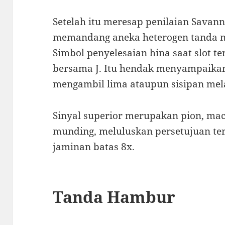
Setelah itu meresap penilaian Savann
memandang aneka heterogen tanda n
Simbol penyelesaian hina saat slot ter
bersama J. Itu hendak menyampaika
mengambil lima ataupun sisipan mela
Sinyal superior merupakan pion, mac
munding, meluluskan persetujuan te
jaminan batas 8x.
Tanda Hambur