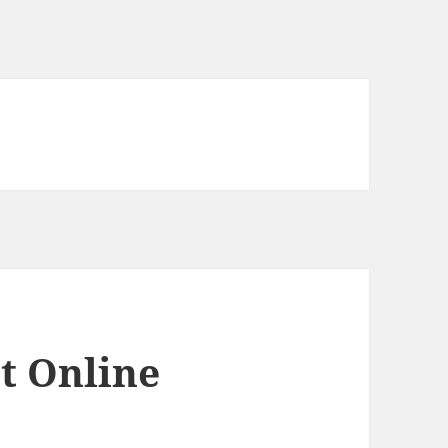
t Online