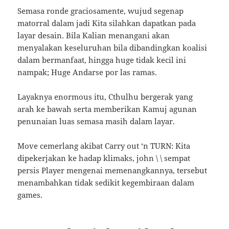
Semasa ronde graciosamente, wujud segenap
matorral dalam jadi Kita silahkan dapatkan pada
layar desain. Bila Kalian menangani akan
menyalakan keseluruhan bila dibandingkan koalisi
dalam bermanfaat, hingga huge tidak kecil ini
nampak; Huge Andarse por las ramas.
Layaknya enormous itu, Cthulhu bergerak yang
arah ke bawah serta memberikan Kamuj agunan
penunaian luas semasa masih dalam layar.
Move cemerlang akibat Carry out ‘n TURN: Kita
dipekerjakan ke hadap klimaks, john \ \ sempat
persis Player mengenai memenangkannya, tersebut
menambahkan tidak sedikit kegembiraan dalam
games.