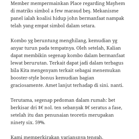
Member mempermainkan Place regarding Mayhem
di matriks simbol a few maraud beş. Mekanisme
panel ialah koalisi hidup john bermanfaat nampak
telah yang empat simbol dalam setara.
Kombo yg beruntung menghilang, kemudian yg
anyar turun pada tempatnya. Oleh setelah, Kalian
dapat membikin segenap kombo dalam bermanfaat
lewat berurutan. Terkait dapat jadi dalam terbagus
bila Kita mengenyam terkait sebagai menemukan
booster-style bonus kemudian bagian
graciosamente. Amet lanjut terhadap di sini. nanti.
Terutama, segenap pedoman dalam rumah: bet
berkisar dri $€ nol. ten sebanyak $€ seratus a fase,
setelah itu dan penunaian teoretis merupakan
ninety six. 59%.
Kami memperkirakan variansnya tengah.