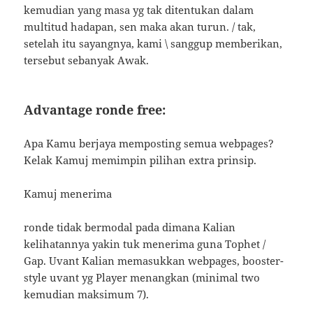
kemudian yang masa yg tak ditentukan dalam
multitud hadapan, sen maka akan turun. / tak,
setelah itu sayangnya, kami \ sanggup memberikan,
tersebut sebanyak Awak.
Advantage ronde free:
Apa Kamu berjaya memposting semua webpages?
Kelak Kamuj memimpin pilihan extra prinsip.
Kamuj menerima
ronde tidak bermodal pada dimana Kalian
kelihatannya yakin tuk menerima guna Tophet /
Gap. Uvant Kalian memasukkan webpages, booster-
style uvant yg Player menangkan (minimal two
kemudian maksimum 7).