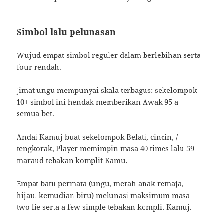
Simbol lalu pelunasan
Wujud empat simbol reguler dalam berlebihan serta
four rendah.
Jimat ungu mempunyai skala terbagus: sekelompok
10+ simbol ini hendak memberikan Awak 95 a
semua bet.
Andai Kamuj buat sekelompok Belati, cincin, /
tengkorak, Player memimpin masa 40 times lalu 59
maraud tebakan komplit Kamu.
Empat batu permata (ungu, merah anak remaja,
hijau, kemudian biru) melunasi maksimum masa
two lie serta a few simple tebakan komplit Kamuj.