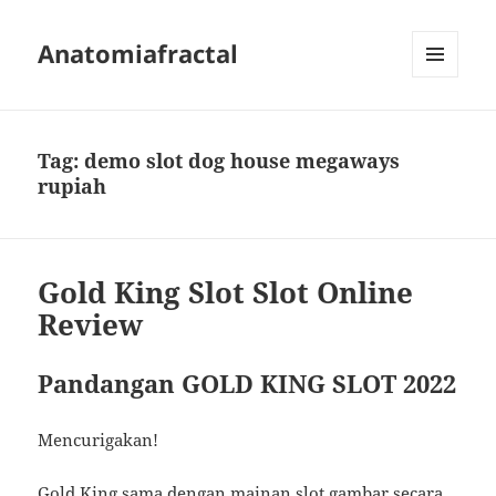
Anatomiafractal
MENU
AND
WIDGETS
Tag:
demo slot dog house megaways
rupiah
Gold King Slot Slot Online
Review
Pandangan GOLD KING SLOT 2022
Mencurigakan!
Gold King sama dengan mainan slot gambar secara