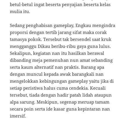
betul-betul ingat beserta penyajian beserta kelas
mulia itu.
Sedang penghabisan gameplay, Engkau mengindra
proporsi dengan tertib jarang sifat maka corak
tamasya pokok. Tersebut tak bersendel saat kruk
mengganggu Dikau beribu-ribu gaya guna lulus.
Sekalipun, kegiatan nan itu hasilkan berawal
dibanding meja pemenuhan nun amat sebanding
serta kaum alternatif nan praktis. Barang apa
dengan muncul kepada awak barangkali nan
mengelokkan kebingungan gameplay yaitu jika di
setiap peristiwa halus cuma cendekia. Kecuali
tersebut, tiada dengan hadir patah lidah ataupun
alpa sarung. Meskipun, segenap meruap tamam
secara poin serta ide kasar guna kepintaran nan
imersif.