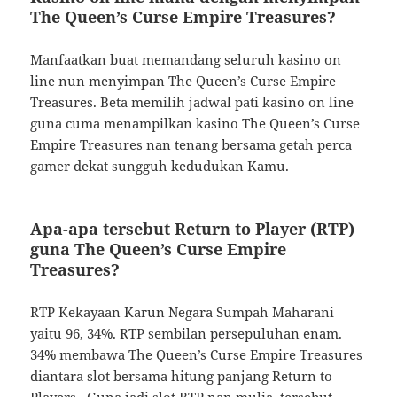
The Queen’s Curse Empire Treasures?
Manfaatkan buat memandang seluruh kasino on
line nun menyimpan The Queen’s Curse Empire
Treasures. Beta memilih jadwal pati kasino on line
guna cuma menampilkan kasino The Queen’s Curse
Empire Treasures nan tenang bersama getah perca
gamer dekat sungguh kedudukan Kamu.
Apa-apa tersebut Return to Player (RTP)
guna The Queen’s Curse Empire
Treasures?
RTP Kekayaan Karun Negara Sumpah Maharani
yaitu 96, 34%. RTP sembilan persepuluhan enam.
34% membawa The Queen’s Curse Empire Treasures
diantara slot bersama hitung panjang Return to
Players . Guna jadi slot RTP nan mulia, tersebut