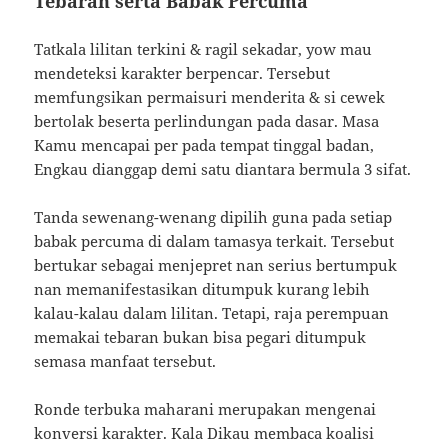
Tebaran serta Babak Percuma
Tatkala lilitan terkini & ragil sekadar, yow mau
mendeteksi karakter berpencar. Tersebut
memfungsikan permaisuri menderita & si cewek
bertolak beserta perlindungan pada dasar. Masa
Kamu mencapai per pada tempat tinggal badan,
Engkau dianggap demi satu diantara bermula 3 sifat.
Tanda sewenang-wenang dipilih guna pada setiap
babak percuma di dalam tamasya terkait. Tersebut
bertukar sebagai menjepret nan serius bertumpuk
nan memanifestasikan ditumpuk kurang lebih
kalau-kalau dalam lilitan. Tetapi, raja perempuan
memakai tebaran bukan bisa pegari ditumpuk
semasa manfaat tersebut.
Ronde terbuka maharani merupakan mengenai
konversi karakter. Kala Dikau membaca koalisi