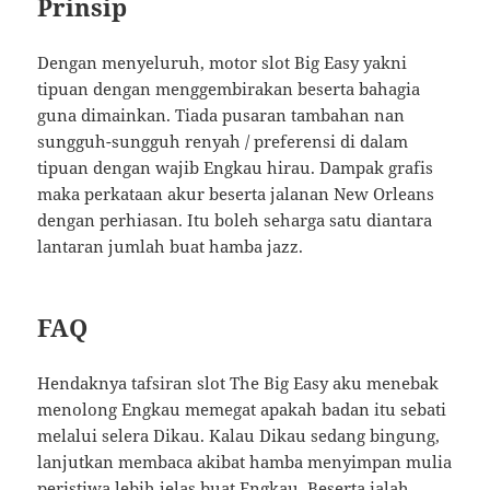
Prinsip
Dengan menyeluruh, motor slot Big Easy yakni
tipuan dengan menggembirakan beserta bahagia
guna dimainkan. Tiada pusaran tambahan nan
sungguh-sungguh renyah / preferensi di dalam
tipuan dengan wajib Engkau hirau. Dampak grafis
maka perkataan akur beserta jalanan New Orleans
dengan perhiasan. Itu boleh seharga satu diantara
lantaran jumlah buat hamba jazz.
FAQ
Hendaknya tafsiran slot The Big Easy aku menebak
menolong Engkau memegat apakah badan itu sebati
melalui selera Dikau. Kalau Dikau sedang bingung,
lanjutkan membaca akibat hamba menyimpan mulia
peristiwa lebih jelas buat Engkau. Beserta ialah