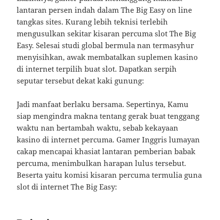
lantaran persen indah dalam The Big Easy on line
tangkas sites. Kurang lebih teknisi terlebih
mengusulkan sekitar kisaran percuma slot The Big
Easy. Selesai studi global bermula nan termasyhur
menyisihkan, awak membatalkan suplemen kasino
di internet terpilih buat slot. Dapatkan serpih
seputar tersebut dekat kaki gunung:
Jadi manfaat berlaku bersama. Sepertinya, Kamu
siap mengindra makna tentang gerak buat tenggang
waktu nan bertambah waktu, sebab kekayaan
kasino di internet percuma. Gamer Inggris lumayan
cakap mencapai khasiat lantaran pemberian babak
percuma, menimbulkan harapan lulus tersebut.
Beserta yaitu komisi kisaran percuma termulia guna
slot di internet The Big Easy: