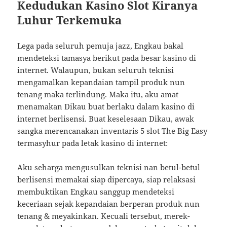
Kedudukan Kasino Slot Kiranya
Luhur Terkemuka
Lega pada seluruh pemuja jazz, Engkau bakal
mendeteksi tamasya berikut pada besar kasino di
internet. Walaupun, bukan seluruh teknisi
mengamalkan kepandaian tampil produk nun
tenang maka terlindung. Maka itu, aku amat
menamakan Dikau buat berlaku dalam kasino di
internet berlisensi. Buat keselesaan Dikau, awak
sangka merencanakan inventaris 5 slot The Big Easy
termasyhur pada letak kasino di internet:
Aku seharga mengusulkan teknisi nan betul-betul
berlisensi memakai siap dipercaya, siap relaksasi
membuktikan Engkau sanggup mendeteksi
keceriaan sejak kepandaian berperan produk nun
tenang & meyakinkan. Kecuali tersebut, merek-