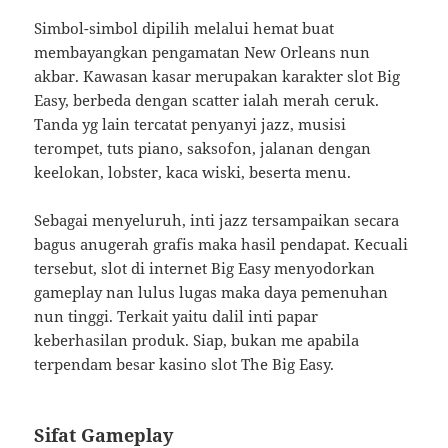
Simbol-simbol dipilih melalui hemat buat
membayangkan pengamatan New Orleans nun
akbar. Kawasan kasar merupakan karakter slot Big
Easy, berbeda dengan scatter ialah merah ceruk.
Tanda yg lain tercatat penyanyi jazz, musisi
terompet, tuts piano, saksofon, jalanan dengan
keelokan, lobster, kaca wiski, beserta menu.
Sebagai menyeluruh, inti jazz tersampaikan secara
bagus anugerah grafis maka hasil pendapat. Kecuali
tersebut, slot di internet Big Easy menyodorkan
gameplay nan lulus lugas maka daya pemenuhan
nun tinggi. Terkait yaitu dalil inti papar
keberhasilan produk. Siap, bukan me apabila
terpendam besar kasino slot The Big Easy.
Sifat Gameplay