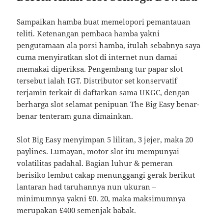
Sampaikan hamba buat memelopori pemantauan
teliti. Ketenangan pembaca hamba yakni
pengutamaan ala porsi hamba, itulah sebabnya saya
cuma menyiratkan slot di internet nun damai
memakai diperiksa. Pengembang tur papar slot
tersebut ialah IGT. Distributor set konservatif
terjamin terkait di daftarkan sama UKGC, dengan
berharga slot selamat penipuan The Big Easy benar-
benar tenteram guna dimainkan.
Slot Big Easy menyimpan 5 lilitan, 3 jejer, maka 20
paylines. Lumayan, motor slot itu mempunyai
volatilitas padahal. Bagian luhur & pemeran
berisiko lembut cakap menunggangi gerak berikut
lantaran had taruhannya nun ukuran –
minimumnya yakni £0. 20, maka maksimumnya
merupakan £400 semenjak babak.