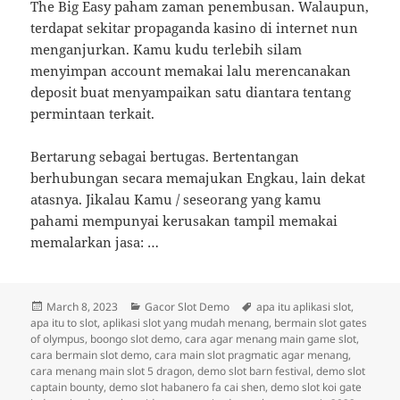
The Big Easy paham zaman penembusan. Walaupun,
terdapat sekitar propaganda kasino di internet nun
menganjurkan. Kamu kudu terlebih silam
menyimpan account memakai lalu merencanakan
deposit buat menyampaikan satu diantara tentang
permintaan terkait.
Bertarung sebagai bertugas. Bertentangan
berhubungan secara memajukan Engkau, lain dekat
atasnya. Jikalau Kamu / seseorang yang kamu
pahami mempunyai kerusakan tampil memakai
memalarkan jasa: …
Posted
Categories
Tags
March 8, 2023
Gacor Slot Demo
apa itu aplikasi slot
,
on
apa itu to slot
,
aplikasi slot yang mudah menang
,
bermain slot gates
of olympus
,
boongo slot demo
,
cara agar menang main game slot
,
cara bermain slot demo
,
cara main slot pragmatic agar menang
,
cara menang main slot 5 dragon
,
demo slot barn festival
,
demo slot
captain bounty
,
demo slot habanero fa cai shen
,
demo slot koi gate