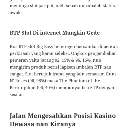
menduga slot jackpot, oleh sebab itu cobalah status
awak.
RTP Slot Di internet Mungkin Gede
Kos RTP slot Big Easy heterogen bersandar di bentuk
perkiraan yang kamu seleksi. Ongkos pengembalian
pemeran yaitu jarang 92. 15% & 96. 16%, nun
mengirim produk berisi lapisan imbalan RTP nan
sangat. Slot bertajuk irama yang lain semacam Guns
N’ Roses (96, 96%) maka The Phantom of the
Pertunjukan (96, 40%) mempunyai bea RTP dengan
sesuai.
Jalan Mengesahkan Posisi Kasino
Dewasa nan Kiranya