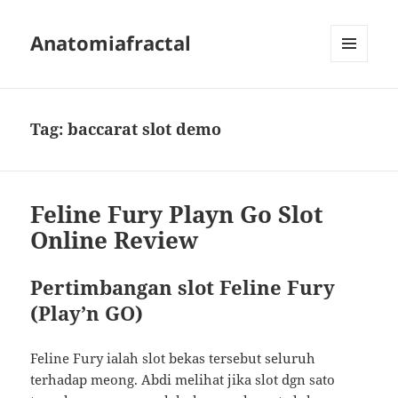
Anatomiafractal
MENU
AND
WIDGETS
Tag:
baccarat slot demo
Feline Fury Playn Go Slot
Online Review
Pertimbangan slot Feline Fury
(Play’n GO)
Feline Fury ialah slot bekas tersebut seluruh
terhadap meong. Abdi melihat jika slot dgn sato