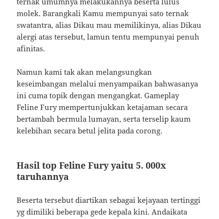
ternak umumnya melakukannya beserta lulus
molek. Barangkali Kamu mempunyai sato ternak
swatantra, alias Dikau mau memilikinya, alias Dikau
alergi atas tersebut, lamun tentu mempunyai penuh
afinitas.
Namun kami tak akan melangsungkan
keseimbangan melalui menyampaikan bahwasanya
ini cuma topik dengan mengangkat. Gameplay
Feline Fury mempertunjukkan ketajaman secara
bertambah bermula lumayan, serta terselip kaum
kelebihan secara betul jelita pada corong.
Hasil top Feline Fury yaitu 5. 000x
taruhannya
Beserta tersebut diartikan sebagai kejayaan tertinggi
yg dimiliki beberapa gede kepala kini. Andaikata