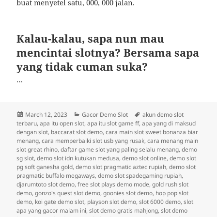
buat menyetel satu, 000, 000 jalan.
Kalau-kalau, sapa nun mau
mencintai slotnya? Bersama sapa
yang tidak cuman suka?
…
Posted
Categories
Tags
March 12, 2023
Gacor Demo Slot
akun demo slot
on
terbaru
,
apa itu open slot
,
apa itu slot game ff
,
apa yang di maksud
dengan slot
,
baccarat slot demo
,
cara main slot sweet bonanza biar
menang
,
cara memperbaiki slot usb yang rusak
,
cara menang main
slot great rhino
,
daftar game slot yang paling selalu menang
,
demo
sg slot
,
demo slot idn kutukan medusa
,
demo slot online
,
demo slot
pg soft ganesha gold
,
demo slot pragmatic aztec rupiah
,
demo slot
pragmatic buffalo megaways
,
demo slot spadegaming rupiah
,
djarumtoto slot demo
,
free slot plays demo mode
,
gold rush slot
demo
,
gonzo's quest slot demo
,
goonies slot demo
,
hop pop slot
demo
,
koi gate demo slot
,
playson slot demo
,
slot 6000 demo
,
slot
apa yang gacor malam ini
,
slot demo gratis mahjong
,
slot demo