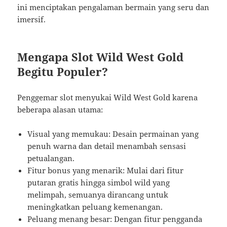
ini menciptakan pengalaman bermain yang seru dan
imersif.
Mengapa Slot Wild West Gold
Begitu Populer?
Penggemar slot menyukai Wild West Gold karena
beberapa alasan utama:
Visual yang memukau: Desain permainan yang
penuh warna dan detail menambah sensasi
petualangan.
Fitur bonus yang menarik: Mulai dari fitur
putaran gratis hingga simbol wild yang
melimpah, semuanya dirancang untuk
meningkatkan peluang kemenangan.
Peluang menang besar: Dengan fitur pengganda