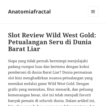
Anatomiafractal
MENU
AND
WIDGETS
Slot Review Wild West Gold:
Petualangan Seru di Dunia
Barat Liar
Siapa yang tidak pernah bermimpi menjelajahi
padang rumput luas dan bertemu dengan koboi
pemberani di dunia Barat Liar? Dunia permainan
slot kini menghadirkan nuansa petualangan yang
memikat melalui game Wild West Gold. Dengan
grafis yang memukau, fitur menarik, dan peluang
kemenangan besar, slot ini telah menjadi favorit
banyak pemain di seluruh dunia. Dalam artikel ini,