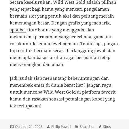
Secara keseluruhan, Wild West Gold adalah pilihan
yang tepat bagi kamu yang mencari pengalaman
bermain slot yang penuh aksi dan peluang meraih
kemenangan besar. Dengan grafis yang menarik,
spot bet
fitur bonus yang menggoda, dan
mekanisme permainan yang sederhana, game ini
cocok untuk semua level pemain. Tentu saja, jangan
lupa untuk bermain secara bertanggung jawab dan
menetapkan batas taruhan agar permainan tetap
menyenangkan dan aman.
Jadi, sudah siap menantang keberuntungan dan
menembak emas di dunia barat liar? Jangan ragu
untuk mencoba Wild West Gold di platform favorit
kamu dan rasakan sensasi petualangan koboi yang
tak terlupakan!
Posted
Author
Categories
Tags
October 21, 2025
Philip Powell
Situs Slot
Situs