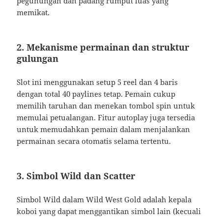
pegunungan dan padang rumput luas yang
memikat.
2. Mekanisme permainan dan struktur
gulungan
Slot ini menggunakan setup 5 reel dan 4 baris
dengan total 40 paylines tetap. Pemain cukup
memilih taruhan dan menekan tombol spin untuk
memulai petualangan. Fitur autoplay juga tersedia
untuk memudahkan pemain dalam menjalankan
permainan secara otomatis selama tertentu.
3. Simbol Wild dan Scatter
Simbol Wild dalam Wild West Gold adalah kepala
koboi yang dapat menggantikan simbol lain (kecuali