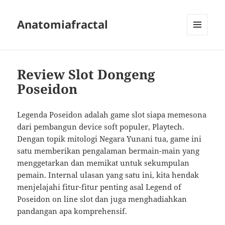
Anatomiafractal
MENU
AND
WIDGETS
Review Slot Dongeng
Poseidon
Legenda Poseidon adalah game slot siapa memesona
dari pembangun device soft populer, Playtech.
Dengan topik mitologi Negara Yunani tua, game ini
satu memberikan pengalaman bermain-main yang
menggetarkan dan memikat untuk sekumpulan
pemain. Internal ulasan yang satu ini, kita hendak
menjelajahi fitur-fitur penting asal Legend of
Poseidon on line slot dan juga menghadiahkan
pandangan apa komprehensif.