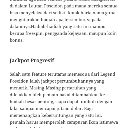
di dalam Lautan Poseidon pada mana mereka semua
bisa menyeleksi dari sedikit kotak harta nama guna
mengutarakan hadiah apa tersembunyi pada
dalamnya.Hadiah-hadiah yang satu ini mampu
berupa freespin, pengganda kejayaan, maupun koin
bonus.
Jackpot Progresif
Salah satu feature terutama memesona dari Legend
Poseidon ialah jackpot pertumbuhannya yang
menarik. Masing-Masing pertaruhan yang
diletakkan oleh pemain bakal ditambahkan ke
hadiah besar penting, siapa dapat tumbuh dengan
kilat sampai mencapai jutaan dolar. Bagi
memenangkan keberuntungan yang satu ini,
pemain harus memperoleh campuran ikon istimewa