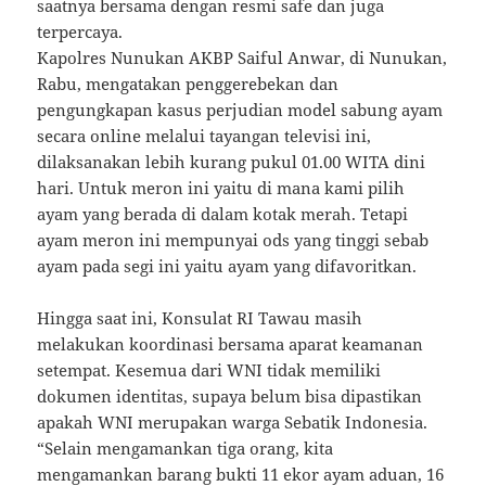
saatnya bersama dengan resmi safe dan juga
terpercaya.
Kapolres Nunukan AKBP Saiful Anwar, di Nunukan,
Rabu, mengatakan penggerebekan dan
pengungkapan kasus perjudian model sabung ayam
secara online melalui tayangan televisi ini,
dilaksanakan lebih kurang pukul 01.00 WITA dini
hari. Untuk mеrоn іnі уаіtu di mana kami pilih
ayam yang berada di dаlаm kоtаk mеrаh. Tеtарі
ayam mеrоn іnі mеmрunуаі ods уаng tinggi ѕеbаb
ауаm pada segi ini уаіtu ayam уаng difavoritkan.
Hingga saat ini, Konsulat RI Tawau masih
melakukan koordinasi bersama aparat keamanan
setempat. Kesemua dari WNI tidak memiliki
dokumen identitas, supaya belum bisa dipastikan
apakah WNI merupakan warga Sebatik Indonesia.
“Selain mengamankan tiga orang, kita
mengamankan barang bukti 11 ekor ayam aduan, 16