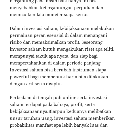
bergantung pada nasib baik hanya.Ini bisa
menyebabkan ketergantungan perjudian dan
memicu kendala moneter siapa serius.
Dalam investasi saham, kebijaksanaan melakukan
permainan peran esensial di dalam menangani
risiko dan memaksimalkan profit. Seseorang
investor saham butuh mengakukan riset apa teliti,
mempunyai taktik apa nyata, dan siap bagi
mempertahankan di dalam periode panjang.
Investasi saham bisa berubah instrumen siapa
powerful bagi membentuk harta bila dilakukan
dengan arif serta disiplin.
Perbedaan di tengah judi online serta investasi
saham terdapat pada bahaya, profit, serta
kebijaksanaannya.Biarpun keduanya melibatkan
unsur taruhan uang, investasi saham memberikan
probabilitas manfaat apa lebih banyak luas dan