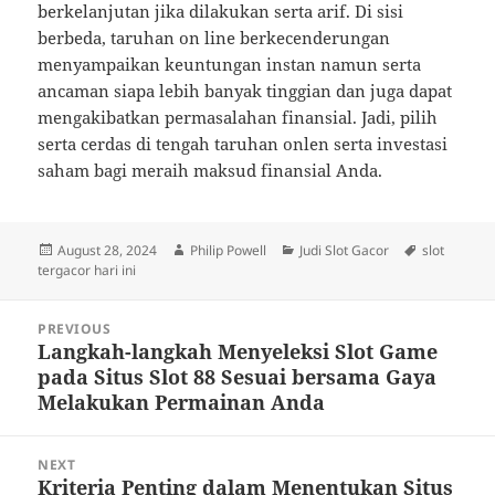
berkelanjutan jika dilakukan serta arif. Di sisi
berbeda, taruhan on line berkecenderungan
menyampaikan keuntungan instan namun serta
ancaman siapa lebih banyak tinggian dan juga dapat
mengakibatkan permasalahan finansial. Jadi, pilih
serta cerdas di tengah taruhan onlen serta investasi
saham bagi meraih maksud finansial Anda.
Posted
Author
Categories
Tags
August 28, 2024
Philip Powell
Judi Slot Gacor
slot
on
tergacor hari ini
Post
PREVIOUS
navigation
Langkah-langkah Menyeleksi Slot Game
Previous
pada Situs Slot 88 Sesuai bersama Gaya
post:
Melakukan Permainan Anda
NEXT
Kriteria Penting dalam Menentukan Situs
Next