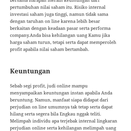
bersama harapan meraih keuntungan dari
pertumbuhan nilai saham itu. Risiko internal
investasi saham juga tinggi, namun tidak sama
dengan taruhan on line karena lebih besar
berkaitan dengan keadaan pasar serta performa
company.Anda bisa kehilangan uang Kamu jika
harga saham turun, tetapi serta dapat memperoleh
profit apabila nilai saham bertambah.
Keuntungan
Sebab segi profit, judi online mampu
menyampaikan keuntungan instan apabila Anda
beruntung. Namun, manfaat siapa didapat dari
perjudian on line umumnya tak tetap serta dapat
hilang serta segera bila Engkau nggak teliti.
Melimpah individu apa terjebak internal lingkaran
perjudian online serta kehilangan melimpah uang