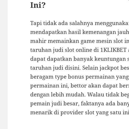
Ini?
Tapi tidak ada salahnya menggunakan
mendapatkan hasil kemenangan jauh 
mahir memainkan game mesin slot i
taruhan judi slot online di 1KLIKBET
dapat dapatkan banyak keuntungan 
taruhan judi disini. Selain jackpot b
beragam type bonus permainan yang
permainan ini, bettor akan dapat be
dengan lebih mudah. Walau tidak beg
pemain judi besar, faktanya ada ban
menarik di provider slot yang satu ini