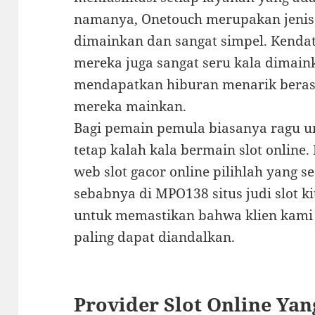
namanya, Onetouch merupakan jenis
dimainkan dan sangat simpel. Kendat
mereka juga sangat seru kala dimain
mendapatkan hiburan menarik beras
mereka mainkan.
Bagi pemain pemula biasanya ragu u
tetap kalah kala bermain slot online
web slot gacor online pilihlah yang s
sebabnya di MPO138 situs judi slot k
untuk memastikan bahwa klien kami 
paling dapat diandalkan.
Provider Slot Online Yan