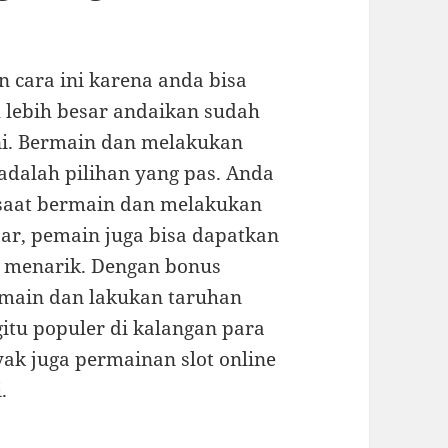
 cara ini karena anda bisa
lebih besar andaikan sudah
ni. Bermain dan melakukan
 adalah pilihan yang pas. Anda
saat bermain dan melakukan
esar, pemain juga bisa dapatkan
 menarik. Dengan bonus
rmain dan lakukan taruhan
itu populer di kalangan para
yak juga permainan slot online
.