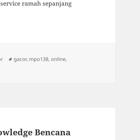
 service ramah sepanjang
es
Tags
or
gacor
,
mpo138
,
online
,
nowledge Bencana