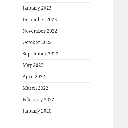
January 2023
December 2022
November 2022
October 2022
September 2022
May 2022
April 2022
March 2022
February 2022
January 2020