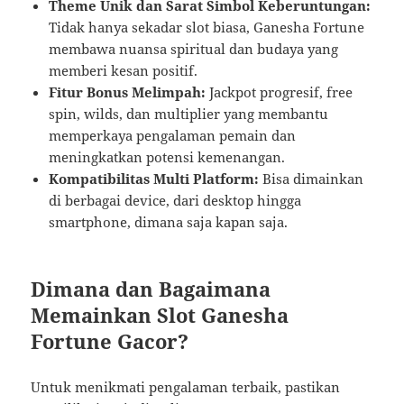
Theme Unik dan Sarat Simbol Keberuntungan:
Tidak hanya sekadar slot biasa, Ganesha Fortune
membawa nuansa spiritual dan budaya yang
memberi kesan positif.
Fitur Bonus Melimpah:
Jackpot progresif, free
spin, wilds, dan multiplier yang membantu
memperkaya pengalaman pemain dan
meningkatkan potensi kemenangan.
Kompatibilitas Multi Platform:
Bisa dimainkan
di berbagai device, dari desktop hingga
smartphone, dimana saja kapan saja.
Dimana dan Bagaimana
Memainkan Slot Ganesha
Fortune Gacor?
Untuk menikmati pengalaman terbaik, pastikan