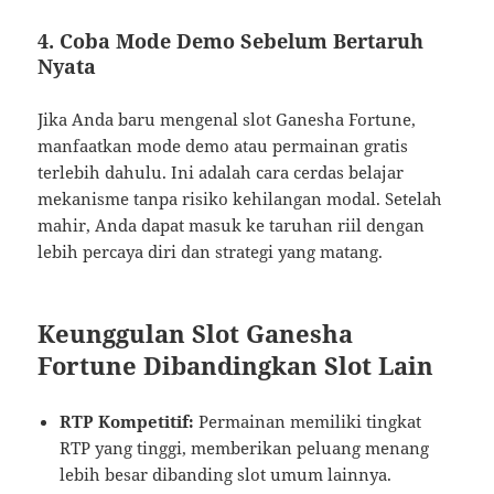
4. Coba Mode Demo Sebelum Bertaruh
Nyata
Jika Anda baru mengenal slot Ganesha Fortune,
manfaatkan mode demo atau permainan gratis
terlebih dahulu. Ini adalah cara cerdas belajar
mekanisme tanpa risiko kehilangan modal. Setelah
mahir, Anda dapat masuk ke taruhan riil dengan
lebih percaya diri dan strategi yang matang.
Keunggulan Slot Ganesha
Fortune Dibandingkan Slot Lain
RTP Kompetitif:
Permainan memiliki tingkat
RTP yang tinggi, memberikan peluang menang
lebih besar dibanding slot umum lainnya.