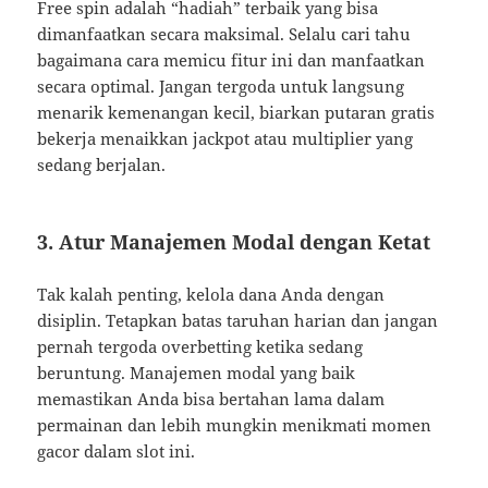
Free spin adalah “hadiah” terbaik yang bisa
dimanfaatkan secara maksimal. Selalu cari tahu
bagaimana cara memicu fitur ini dan manfaatkan
secara optimal. Jangan tergoda untuk langsung
menarik kemenangan kecil, biarkan putaran gratis
bekerja menaikkan jackpot atau multiplier yang
sedang berjalan.
3. Atur Manajemen Modal dengan Ketat
Tak kalah penting, kelola dana Anda dengan
disiplin. Tetapkan batas taruhan harian dan jangan
pernah tergoda overbetting ketika sedang
beruntung. Manajemen modal yang baik
memastikan Anda bisa bertahan lama dalam
permainan dan lebih mungkin menikmati momen
gacor dalam slot ini.