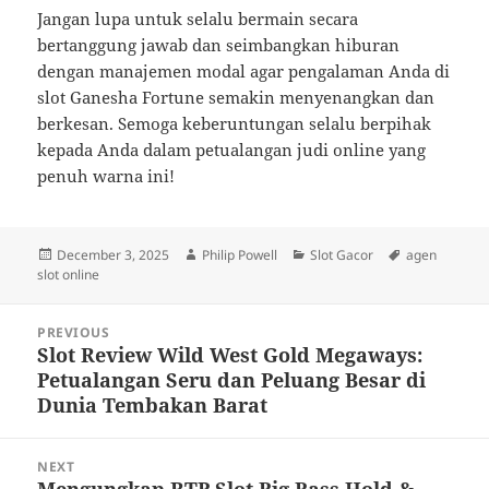
Jangan lupa untuk selalu bermain secara
bertanggung jawab dan seimbangkan hiburan
dengan manajemen modal agar pengalaman Anda di
slot Ganesha Fortune semakin menyenangkan dan
berkesan. Semoga keberuntungan selalu berpihak
kepada Anda dalam petualangan judi online yang
penuh warna ini!
Posted
Author
Categories
Tags
December 3, 2025
Philip Powell
Slot Gacor
agen
on
slot online
Post
PREVIOUS
navigation
Slot Review Wild West Gold Megaways:
Previous
Petualangan Seru dan Peluang Besar di
post:
Dunia Tembakan Barat
NEXT
Mengungkap RTP Slot Big Bass Hold &
Next