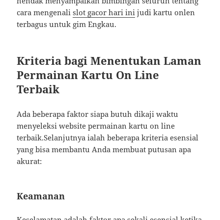
hendak menyampaikan bimbingan seluruh tentang
cara mengenali
slot gacor hari ini
judi kartu onlen
terbagus untuk gim Engkau.
Kriteria bagi Menentukan Laman
Permainan Kartu On Line
Terbaik
Ada beberapa faktor siapa butuh dikaji waktu
menyeleksi website permainan kartu on line
terbaik.Selanjutnya ialah beberapa kriteria esensial
yang bisa membantu Anda membuat putusan apa
akurat:
Keamanan
Keselamatan adalah faktor apa sekali esensial ketika