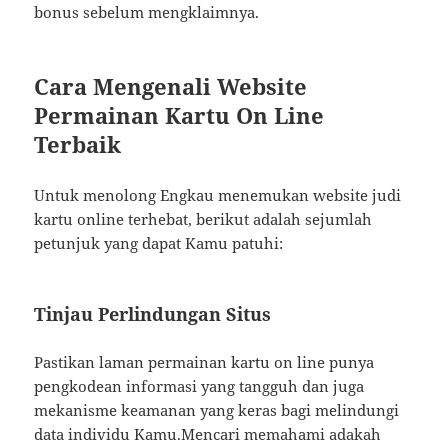
bonus sebelum mengklaimnya.
Cara Mengenali Website
Permainan Kartu On Line
Terbaik
Untuk menolong Engkau menemukan website judi
kartu online terhebat, berikut adalah sejumlah
petunjuk yang dapat Kamu patuhi:
Tinjau Perlindungan Situs
Pastikan laman permainan kartu on line punya
pengkodean informasi yang tangguh dan juga
mekanisme keamanan yang keras bagi melindungi
data individu Kamu.Mencari memahami adakah