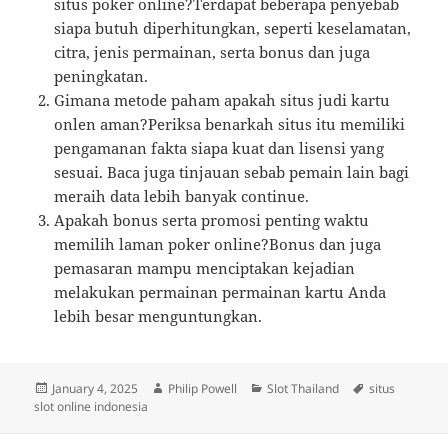
situs poker online?Terdapat beberapa penyebab
siapa butuh diperhitungkan, seperti keselamatan,
citra, jenis permainan, serta bonus dan juga
peningkatan.
Gimana metode paham apakah situs judi kartu
onlen aman?Periksa benarkah situs itu memiliki
pengamanan fakta siapa kuat dan lisensi yang
sesuai. Baca juga tinjauan sebab pemain lain bagi
meraih data lebih banyak continue.
Apakah bonus serta promosi penting waktu
memilih laman poker online?Bonus dan juga
pemasaran mampu menciptakan kejadian
melakukan permainan permainan kartu Anda
lebih besar menguntungkan.
Posted
Author
Categories
Tags
January 4, 2025
Philip Powell
Slot Thailand
situs
on
slot online indonesia
Post