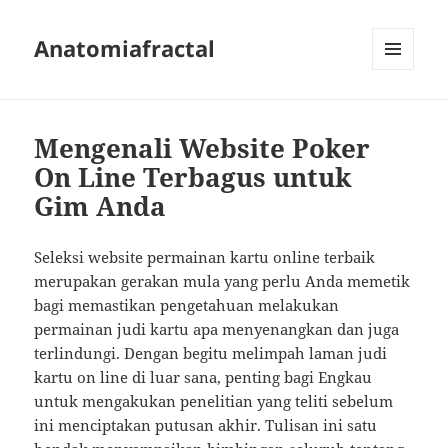
Anatomiafractal
MENU
AND
WIDGETS
Mengenali Website Poker
On Line Terbagus untuk
Gim Anda
Seleksi website permainan kartu online terbaik
merupakan gerakan mula yang perlu Anda memetik
bagi memastikan pengetahuan melakukan
permainan judi kartu apa menyenangkan dan juga
terlindungi. Dengan begitu melimpah laman judi
kartu on line di luar sana, penting bagi Engkau
untuk mengakukan penelitian yang teliti sebelum
ini menciptakan putusan akhir. Tulisan ini satu