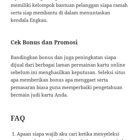
memiliki kelompok bantuan pelanggan siapa ramah
serta siap membantu di dalam menuntaskan
kendala Engkau.
Cek Bonus dan Promosi
Bandingkan bonus dan juga peningkatan siapa
dijual dari berbagai laman permainan kartu online
sebelum ini menghasilkan keputusan. Seleksi situs
apa memberikan bonus apa menggaet serta
pemasaran biasa guna memperbaiki pengetahuan
bermain judi kartu Anda.
FAQ
Apaan siapa wajib aku cari ketika menyeleksi