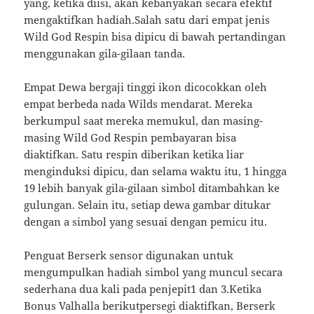
yang, ketika diisi, akan kebanyakan secara efektif
mengaktifkan hadiah.Salah satu dari empat jenis
Wild God Respin bisa dipicu di bawah pertandingan
menggunakan gila-gilaan tanda.
Empat Dewa bergaji tinggi ikon dicocokkan oleh
empat berbeda nada Wilds mendarat. Mereka
berkumpul saat mereka memukul, dan masing-
masing Wild God Respin pembayaran bisa
diaktifkan. Satu respin diberikan ketika liar
menginduksi dipicu, dan selama waktu itu, 1 hingga
19 lebih banyak gila-gilaan simbol ditambahkan ke
gulungan. Selain itu, setiap dewa gambar ditukar
dengan a simbol yang sesuai dengan pemicu itu.
Penguat Berserk sensor digunakan untuk
mengumpulkan hadiah simbol yang muncul secara
sederhana dua kali pada penjepit1 dan 3.Ketika
Bonus Valhalla berikutpersegi diaktifkan, Berserk