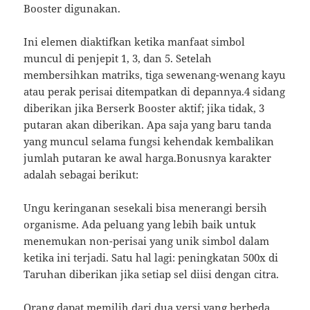
Booster digunakan.
Ini elemen diaktifkan ketika manfaat simbol
muncul di penjepit 1, 3, dan 5. Setelah
membersihkan matriks, tiga sewenang-wenang kayu
atau perak perisai ditempatkan di depannya.4 sidang
diberikan jika Berserk Booster aktif; jika tidak, 3
putaran akan diberikan. Apa saja yang baru tanda
yang muncul selama fungsi kehendak kembalikan
jumlah putaran ke awal harga.Bonusnya karakter
adalah sebagai berikut:
Ungu keringanan sesekali bisa menerangi bersih
organisme. Ada peluang yang lebih baik untuk
menemukan non-perisai yang unik simbol dalam
ketika ini terjadi. Satu hal lagi: peningkatan 500x di
Taruhan diberikan jika setiap sel diisi dengan citra.
Orang dapat memilih dari dua versi yang berbeda