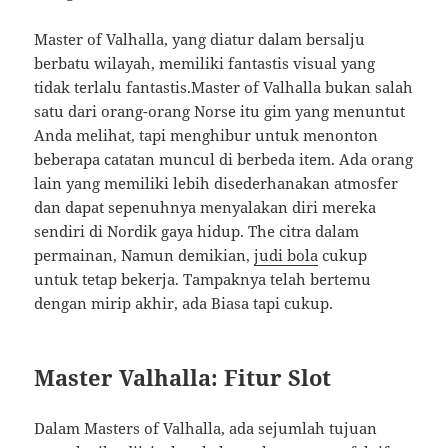
Master of Valhalla, yang diatur dalam bersalju
berbatu wilayah, memiliki fantastis visual yang
tidak terlalu fantastis.Master of Valhalla bukan salah
satu dari orang-orang Norse itu gim yang menuntut
Anda melihat, tapi menghibur untuk menonton
beberapa catatan muncul di berbeda item. Ada orang
lain yang memiliki lebih disederhanakan atmosfer
dan dapat sepenuhnya menyalakan diri mereka
sendiri di Nordik gaya hidup. The citra dalam
permainan, Namun demikian,
judi bola
cukup
untuk tetap bekerja. Tampaknya telah bertemu
dengan mirip akhir, ada Biasa tapi cukup.
Master Valhalla: Fitur Slot
Dalam Masters of Valhalla, ada sejumlah tujuan