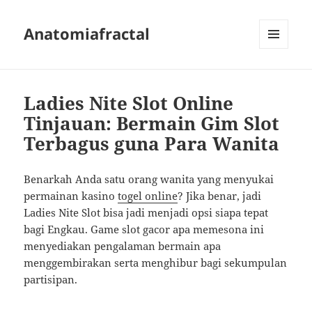
Anatomiafractal
MENU
AND
WIDGETS
Ladies Nite Slot Online
Tinjauan: Bermain Gim Slot
Terbagus guna Para Wanita
Benarkah Anda satu orang wanita yang menyukai
permainan kasino
togel online
? Jika benar, jadi
Ladies Nite Slot bisa jadi menjadi opsi siapa tepat
bagi Engkau. Game slot gacor apa memesona ini
menyediakan pengalaman bermain apa
menggembirakan serta menghibur bagi sekumpulan
partisipan.