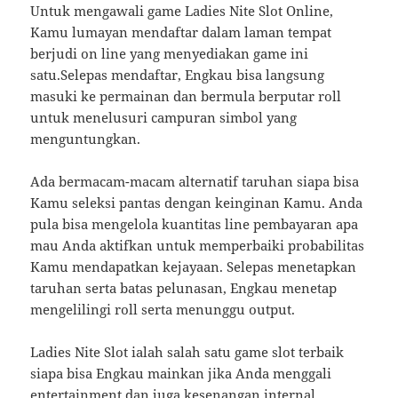
Untuk mengawali game Ladies Nite Slot Online,
Kamu lumayan mendaftar dalam laman tempat
berjudi on line yang menyediakan game ini
satu.Selepas mendaftar, Engkau bisa langsung
masuki ke permainan dan bermula berputar roll
untuk menelusuri campuran simbol yang
menguntungkan.
Ada bermacam-macam alternatif taruhan siapa bisa
Kamu seleksi pantas dengan keinginan Kamu. Anda
pula bisa mengelola kuantitas line pembayaran apa
mau Anda aktifkan untuk memperbaiki probabilitas
Kamu mendapatkan kejayaan. Selepas menetapkan
taruhan serta batas pelunasan, Engkau menetap
mengelilingi roll serta menunggu output.
Ladies Nite Slot ialah salah satu game slot terbaik
siapa bisa Engkau mainkan jika Anda menggali
entertainment dan juga kesenangan internal