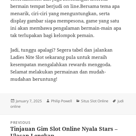
bermain tempat berjudi on line.Bersama tema apa
menarik, ciri-ciri yang menguntungkan, serta
display gambar siapa mempesona, game yang satu
ini akan membawa pengalaman bermain-main apa
tak terlupakan bagi kelompok pemain.
Jadi, tunggu apalagi? Segera tabel dan jalankan
Ladies Nite Slot sekarang pula untuk meraih
kesempatan mengalahkan rewards menggoda.
Selamat melakukan permainan dan mudah-
mudahan beruntung!
Posted
Author
Categories
Tags
January 7, 2025
Philip Powell
Situs Slot Online
judi
on
online
Post
PREVIOUS
navigation
Tinjauan Gim Slot Online Nyala Stars –
Previous
Ulasan Lengkap