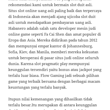
rekomendasi kami untuk bermain slot duit asli.
Situs slot online uang asli paling baik dan terpercaya
di Indonesia akan menjadi ajang ujicoba slot duit
asli untuk mendapatkan pembayaran uang asli.
Habanero adalah salah satu developer mesin judi
online game seperti Fa Cai Shen dan amat populer di
Eropa dan Asia. Mereka didirikan pada tahun 2012
dan mempunyai empat kantor di Johannesburg,
Sofia, Kiev, dan Manila, memberi mereka kekuatan
untuk beroperasi di pasar situs judi online seluruh
dunia. Karena slot pragmatic play mempunyai
keunggulan tersendiri yaitu bonus atau jackpot yang
terlalu luar biasa. Flow Gaming jadi sebuah pilihan
game yang terbaik bersama dengan berbagai macam
keuntungan yang terlalu banyak.
Itupun nilai kemenangan yang dihasilkan tidak
terlalu besar.Itu merupakan di antara keunggulan