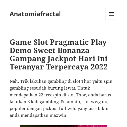
Anatomiafractal
MENU
AND
WIDGETS
Game Slot Pragmatic Play
Demo Sweet Bonanza
Gampang Jackpot Hari Ini
Teranyar Terpercaya 2022
Nah, Trik lakukan gambling di slot Thor yaitu spin
gambling sesudah burung lewat. Untuk
mendapatkan 22 freespin di slot Thor, anda harus
lakukan 3 kali gambling. Selain itu, slot wwg ini,
populer dengan jackpot full wild yang bisa bikin
anda mendapatkan maxwin.