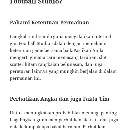
Football Studio?
Pahami Ketentuan Permainan
Langkah mula-mula guna mengalahkan internal
gim Football Studio adalah dengan memahami
ketentuan game bersama baik.Pastikan Anda
mengerti gimana cara memasang taruhan,
slot
scatter hitam
rangkaian pelunasan, dan juga
peraturan lainnya yang mungkin berjalan di dalam
permainan ini.
Perhatikan Angka dan juga Fakta Tim
Untuk meningkatkan probabilitas menang, penting
bagi Engkau guna memperhatikan statistik dan juga
data kelompok apa bakal bermain. Perhatikan