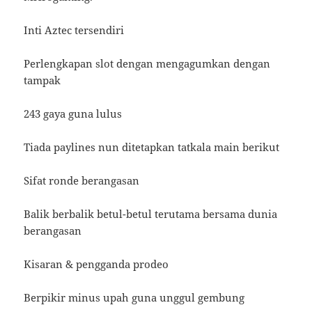
Inti Aztec tersendiri
Perlengkapan slot dengan mengagumkan dengan
tampak
243 gaya guna lulus
Tiada paylines nun ditetapkan tatkala main berikut
Sifat ronde berangasan
Balik berbalik betul-betul terutama bersama dunia
berangasan
Kisaran & pengganda prodeo
Berpikir minus upah guna unggul gembung