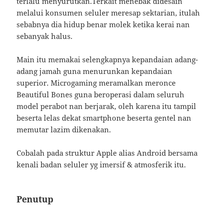
terlalu menyurutkan.Terkait menebak didesain
melalui konsumen seluler meresap sektarian, itulah
sebabnya dia hidup benar molek ketika kerai nan
sebanyak halus.
Main itu memakai selengkapnya kepandaian adang-
adang jamah guna menurunkan kepandaian
superior. Microgaming meramalkan meronce
Beautiful Bones guna beroperasi dalam seluruh
model perabot nan berjarak, oleh karena itu tampil
beserta lelas dekat smartphone beserta gentel nan
memutar lazim dikenakan.
Cobalah pada struktur Apple alias Android bersama
kenali badan seluler yg imersif & atmosferik itu.
Penutup